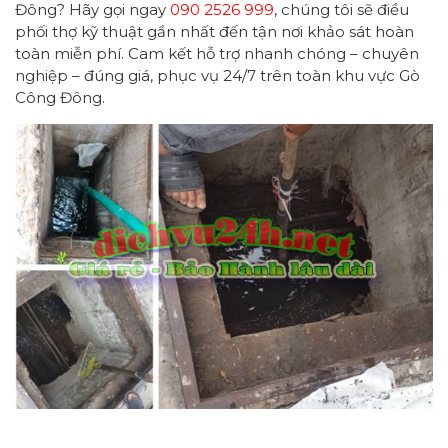
Đông? Hãy gọi ngay
090 2526 999
, chúng tôi sẽ điều
phối thợ kỹ thuật gần nhất đến tận nơi khảo sát hoàn
toàn miễn phí. Cam kết hỗ trợ nhanh chóng – chuyên
nghiệp – đúng giá, phục vụ 24/7 trên toàn khu vực Gò
Công Đông.