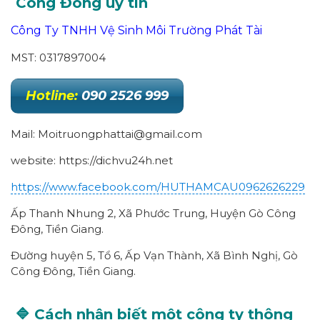
Công Đông uy tín
Công Ty TNHH Vệ Sinh Môi Trường Phát Tài
MST: 0317897004
Hotline:
090 2526 999
Mail: Moitruongphattai@gmail.com
website: https://dichvu24h.net
https://www.facebook.com/HUTHAMCAU0962626229
Ấp Thanh Nhung 2, Xã Phước Trung, Huyện Gò Công
Đông, Tiền Giang.
Đường huyện 5, Tổ 6, Ấp Vạn Thành, Xã Bình Nghị, Gò
Công Đông, Tiền Giang.
🔷 Cách nhận biết một công ty thông