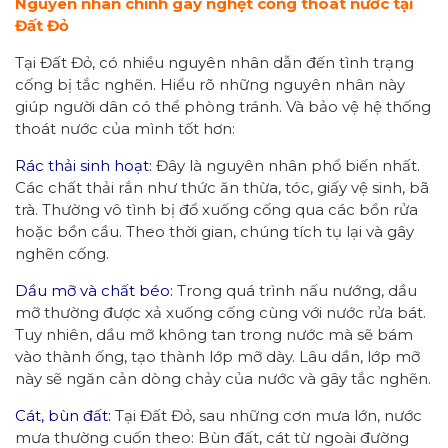
Nguyên nhân chính gây nghẹt cống thoát nước tại
Đất Đỏ
Tại Đất Đỏ, có nhiều nguyên nhân dẫn đến tình trạng
cống bị tắc nghẽn. Hiểu rõ những nguyên nhân này
giúp người dân có thể phòng tránh. Và bảo vệ hệ thống
thoát nước của mình tốt hơn:
Rác thải sinh hoạt:
Đây là nguyên nhân phổ biến nhất.
Các chất thải rắn như thức ăn thừa, tóc, giấy vệ sinh, bã
trà. Thường vô tình bị đổ xuống cống qua các bồn rửa
hoặc bồn cầu. Theo thời gian, chúng tích tụ lại và gây
nghẽn cống.
Dầu mỡ và chất béo:
Trong quá trình nấu nướng, dầu
mỡ thường được xả xuống cống cùng với nước rửa bát.
Tuy nhiên, dầu mỡ không tan trong nước mà sẽ bám
vào thành ống, tạo thành lớp mỡ dày. Lâu dần, lớp mỡ
này sẽ ngăn cản dòng chảy của nước và gây tắc nghẽn.
Cát, bùn đất:
Tại Đất Đỏ, sau những cơn mưa lớn, nước
mưa thường cuốn theo: Bùn đất, cát từ ngoài đường