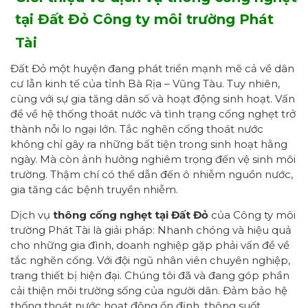
tại Đất Đỏ
Công ty môi trường Phát
Tài
Đất Đỏ một huyện đang phát triển mạnh mẽ cả về dân
cư lẫn kinh tế của tỉnh Bà Rịa – Vũng Tàu. Tuy nhiên,
cùng với sự gia tăng dân số và hoạt động sinh hoạt. Vấn
đề về hệ thống thoát nước và tình trạng cống nghẹt trở
thành nỗi lo ngại lớn. Tắc nghẽn cống thoát nước
không chỉ gây ra những bất tiện trong sinh hoạt hằng
ngày. Mà còn ảnh hưởng nghiêm trọng đến vệ sinh môi
trường. Thậm chí có thể dẫn đến ô nhiễm nguồn nước,
gia tăng các bệnh truyền nhiễm.
Dịch vụ
thông cống nghẹt tại Đất Đỏ
của Công ty môi
trường Phát Tài là giải pháp: Nhanh chóng và hiệu quả
cho những gia đình, doanh nghiệp gặp phải vấn đề về
tắc nghẽn cống. Với đội ngũ nhân viên chuyên nghiệp,
trang thiết bị hiện đại. Chúng tôi đã và đang góp phần
cải thiện môi trường sống của người dân. Đảm bảo hệ
thống thoát nước hoạt động ổn định, thông suốt.