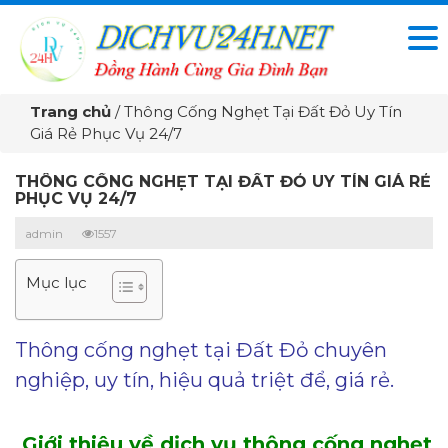
Trang chủ
/
Thông Cống Nghẹt Tại Đất Đỏ Uy Tín
Giá Rẻ Phục Vụ 24/7
THÔNG CỐNG NGHẸT TẠI ĐẤT ĐỎ UY TÍN GIÁ RẺ
PHỤC VỤ 24/7
admin
1557
Mục lục
Thông cống nghẹt tại Đất Đỏ chuyên
nghiệp, uy tín, hiệu quả triệt để, giá rẻ.
Giới thiệu về dịch vụ thông cống nghẹt