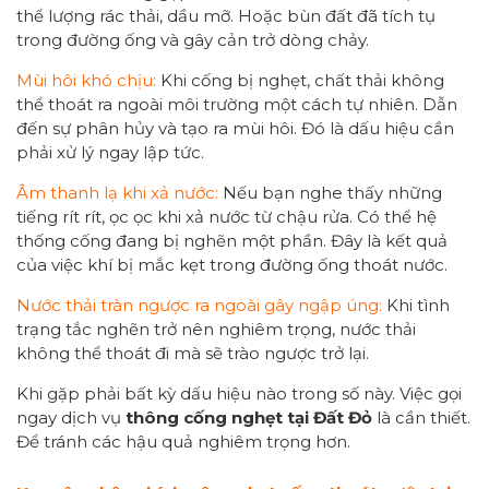
thể lượng rác thải, dầu mỡ. Hoặc bùn đất đã tích tụ
trong đường ống và gây cản trở dòng chảy.
Mùi hôi khó chịu:
Khi cống bị nghẹt, chất thải không
thể thoát ra ngoài môi trường một cách tự nhiên. Dẫn
đến sự phân hủy và tạo ra mùi hôi. Đó là dấu hiệu cần
phải xử lý ngay lập tức.
Âm thanh lạ khi xả nước:
Nếu bạn nghe thấy những
tiếng rít rít, ọc ọc khi xả nước từ chậu rửa. Có thể hệ
thống cống đang bị nghẽn một phần. Đây là kết quả
của việc khí bị mắc kẹt trong đường ống thoát nước.
Nước thải tràn ngược ra ngoài gây ngập úng:
Khi tình
trạng tắc nghẽn trở nên nghiêm trọng, nước thải
không thể thoát đi mà sẽ trào ngược trở lại.
Khi gặp phải bất kỳ dấu hiệu nào trong số này. Việc gọi
ngay dịch vụ
thông cống nghẹt tại Đất Đỏ
là cần thiết.
Để tránh các hậu quả nghiêm trọng hơn.