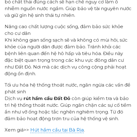
bỏ chất thải đúng cách sẽ hạn chế nguy cơ làm ô
nhiễm nguồn nước ngầm. Giúp bảo vệ tài nguyên nước
và giữ gìn hệ sinh thái tự nhiên.
Nâng cao chất lượng cuộc sống, đảm bảo sức khỏe
cho cư dân
Khi không gian sống sạch sẽ và không có mùi hôi, sức
khỏe của người dân được đảm bảo. Tránh khỏi các
bệnh liên quan đến hệ hô hấp và tiêu hóa. Điều này
đặc biệt quan trọng trong các khu vực đông dân cư
như Đất Đỏ. Nơi mà các dịch vụ công cộng phải hoạt
động ổn định.
Tối ưu hóa hệ thống thoát nước, ngăn ngừa các vấn đề
phát sinh
Dịch vụ
rút hầm cầu Đất Đỏ
còn giúp kiểm tra và bảo
trì hệ thống thoát nước. Giúp ngăn chặn các sự cố tiềm
ẩn như vỡ ống hoặc tắc nghẽn nghiêm trọng. Từ đó
đảm bảo hoạt động trơn tru của hệ thống vệ sinh.
Xem giá>>
Hút hầm cầu tại Bà Rịa
.