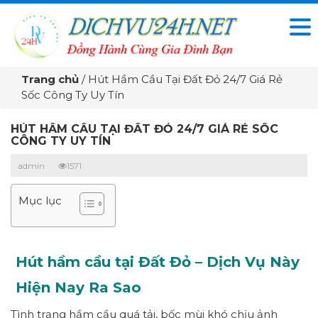
Trang chủ
/
Hút Hầm Cầu Tại Đất Đỏ 24/7 Giá Rẻ
Sốc Công Ty Uy Tín
HÚT HẦM CẦU TẠI ĐẤT ĐỎ 24/7 GIÁ RẺ SỐC
CÔNG TY UY TÍN
admin
1571
Mục lục
Hút hầm cầu tại Đất Đỏ – Dịch Vụ Này
Hiện Nay Ra Sao
Tình trạng hầm cầu quá tải, bốc mùi khó chịu ảnh