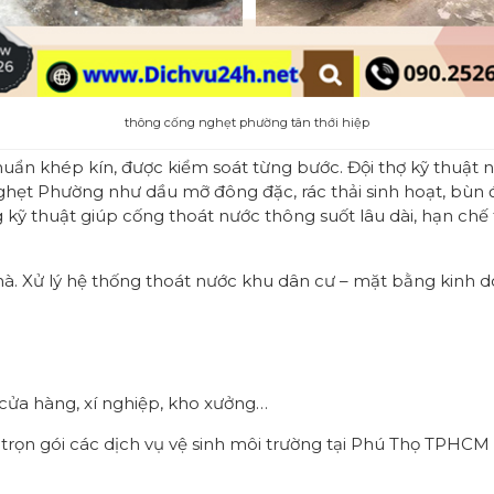
thông cống nghẹt phường tân thới hiệp
 chuẩn khép kín, được kiểm soát từng bước. Đội thợ kỹ thu
hẹt Phường như dầu mỡ đông đặc, rác thải sinh hoạt, bùn đấ
 kỹ thuật giúp cống thoát nước thông suốt lâu dài, hạn chế 
à. Xử lý hệ thống thoát nước khu dân cư – mặt bằng kinh 
 cửa hàng, xí nghiệp, kho xưởng…
rợ trọn gói các dịch vụ vệ sinh môi trường tại Phú Thọ TPHCM