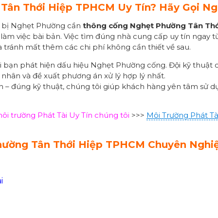
Tân Thới Hiệp TPHCM
Uy Tín? Hãy Gọi Ng
M bị Nghẹt Phường cần
thông cống
Nghẹt Phường
Tân Thớ
h làm việc bài bản. Việc tìm đúng nhà cung cấp uy tín ngay t
 và tránh mất thêm các chi phí không cần thiết về sau.
i bạn phát hiện dấu hiệu Nghẹt Phường cống. Đội kỹ thuật c
n nhân và đề xuất phương án xử lý hợp lý nhất.
ch – đúng kỹ thuật, chúng tôi giúp khách hàng yên tâm sử 
i trường Phát Tài Uy Tín chúng tôi
>>>
Môi Trường Phát Tà
hường
Tân Thới Hiệp TPHCM
Chuyên Nghiệ
i