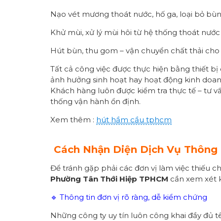
Nạo vét mương thoát nước, hố ga, loại bỏ bùn 
Khử mùi, xử lý mùi hôi từ hệ thống thoát nước
Hút bùn, thu gom – vận chuyển chất thải cho 
Tất cả công việc được thực hiện bằng thiết b
ảnh hưởng sinh hoạt hay hoạt động kinh doan
Khách hàng luôn được kiểm tra thực tế – tư vấ
thống vận hành ổn định.
Xem thêm :
hút hầm cầu tphcm
Cách Nhận Diện Dịch Vụ Thông
Để tránh gặp phải các đơn vị làm việc thiếu 
Phường
Tân Thới Hiệp TPHCM
cần xem xét k
🔹 Thông tin đơn vị rõ ràng, dễ kiểm chứng
Những công ty uy tín luôn công khai đầy đủ tê