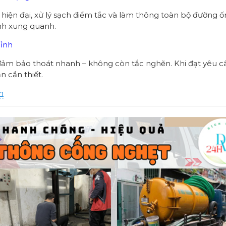
ện đại, xử lý sạch điểm tắc và làm thông toàn bộ đường ống
nh xung quanh.
hỉnh
đảm bảo thoát nhanh – không còn tắc nghẽn. Khi đạt yêu cầ
 cần thiết.
m