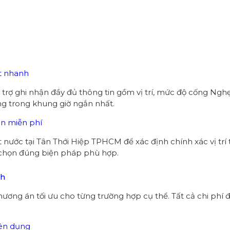
ật nhanh
 trợ ghi nhận đầy đủ thông tin gồm vị trí, mức độ cống Nghẹ
ờng trong khung giờ ngắn nhất.
àn miễn phí
át nước tại Tân Thới Hiệp TPHCM để xác định chính xác vị tr
à chọn đúng biện pháp phù hợp.
ch
ương án tối ưu cho từng trường hợp cụ thể. Tất cả chi phí đ
yên dụng