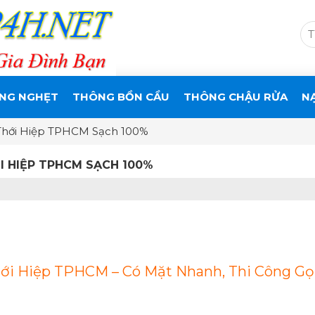
NG NGHẸT
THÔNG BỒN CẦU
THÔNG CHẬU RỬA
N
Thới Hiệp TPHCM Sạch 100%
 HIỆP TPHCM SẠCH 100%
i Hiệp TPHCM – Có Mặt Nhanh, Thi Công Gọn