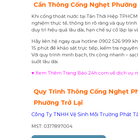
Cần Thông Cống
Nghẹt Phường
Khi cống thoát nước tại Tân Thới Hiệp TPHC
nghiệm thực tế, thông tin rõ ràng và quy trìn
duy trì hiệu quả lâu dài, hạn chế sự cố lặp lại
Hãy liên hệ ngay qua hotline 0902 526 999 kh
15 phút để khảo sát trực tiếp, kiểm tra nguyê
Với quy trình minh bạch, thi công nhanh – sạ
suốt lâu dài.
♥ Xem Thêm Trang Báo 24h.com về dịch vụ mô
Quy Trình Thông Cống
Nghẹt P
Phường
Trở Lại
Công Ty TNHH Vệ Sinh Môi Trường Phát Tà
MST: 0317897004