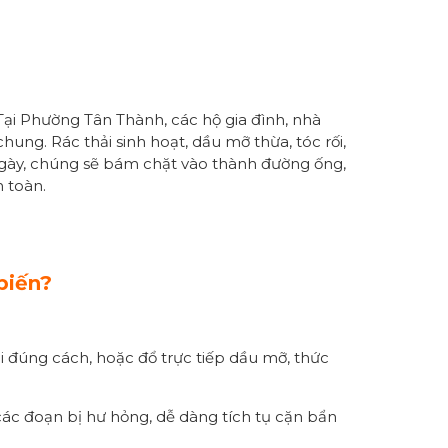
 Tại Phường Tân Thành, các hộ gia đình, nhà
ung. Rác thải sinh hoạt, dầu mỡ thừa, tóc rối,
 ngày, chúng sẽ bám chặt vào thành đường ống,
 toàn.
biến?
ải đúng cách, hoặc đổ trực tiếp dầu mỡ, thức
các đoạn bị hư hỏng, dễ dàng tích tụ cặn bẩn