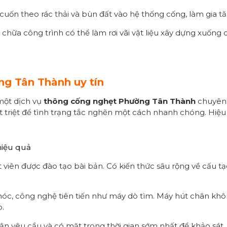
 cuốn theo rác thải và bùn đất vào hệ thống cống, làm gia t
a chữa công trình có thể làm rơi vãi vật liệu xây dựng xuống 
ng Tân Thành uy tín
 một dịch vụ
thông cống nghẹt Phường Tân Thành
chuyên 
uyết triệt để tình trạng tắc nghẽn một cách nhanh chóng. 
hiệu quả
ật viên được đào tạo bài bản. Có kiến thức sâu rộng về cấu
móc, công nghệ tiên tiến như máy dò tìm. Máy hút chân khô
p.
ận yêu cầu và có mặt trong thời gian sớm nhất để khảo sát, 