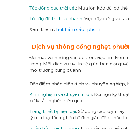
Tác động của thời tiết
: Mưa lớn kéo dài có thể
Tốc độ đô thị hóa nhanh
: Việc xây dựng và sử
Xem thêm :
hút hầm cầu tphcm
Dịch vụ thông cống nghẹt phườ
Đối mặt với những vấn đề trên, việc tìm kiếm
trọng. Một dịch vụ uy tín sẽ giúp bạn giải q
môi trường xung quanh.
Đặc điểm nhận diện dịch vụ chuyên nghiệp, 
Kinh nghiệm và chuyên môn
: Đội ngũ kỹ thu
xử lý tắc nghẽn hiệu quả.
Trang thiết bị hiện đại
: Sử dụng các loại máy 
lý mọi loại tắc nghẽn từ đơn giản đến phức tạ
Phản hồi nhanh chóng
: Luôn sẵn sàng tiếp nh