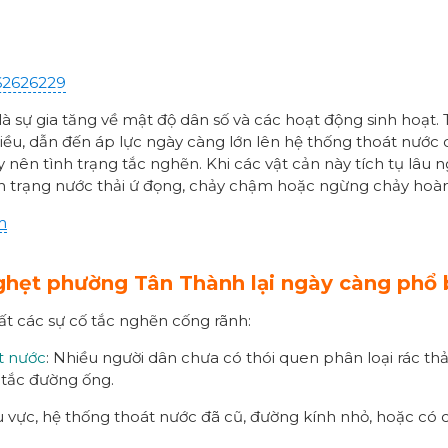
62626229
à sự gia tăng về mật độ dân số và các hoạt động sinh hoạt.
u, dẫn đến áp lực ngày càng lớn lên hệ thống thoát nước ch
nên tình trạng tắc nghẽn. Khi các vật cản này tích tụ lâu
nh trạng nước thải ứ đọng, chảy chậm hoặc ngừng chảy hoàn
m
nghẹt phường Tân Thành lại ngày càng phổ 
ất các sự cố tắc nghẽn cống rãnh:
t nước
: Nhiều người dân chưa có thói quen phân loại rác th
 tắc đường ống.
u vực, hệ thống thoát nước đã cũ, đường kính nhỏ, hoặc có 