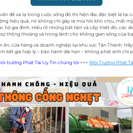
ấn đề xa lạ trong cuộc sống đô thị hiện đại, đặc biệt là t
ộng hiệu quả, nó không chỉ gây ra mùi hôi khó chịu, mất 
c hộ gia đình. Hiểu rõ những bất tiện và cấp thiết đó, các d
 sự thông thoáng và trong lành cho không gian sống của bạ
án ăn, cửa hàng và doanh nghiệp tại khu vực Tân Thành. Hãy
cam kết giá hợp lý – bảo hành dài hạn – không phát sinh chi p
i trường Phát Tài Uy Tín chúng tôi
>>>
Môi Trường Phát Tà