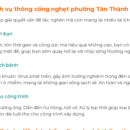
dịch vụ thông cống nghẹt phường Tân Thành
giải quyết vấn đề tắc nghẽn mà còn mang lại nhiều lợi ích 
nh bạn
hẽn, tốn thời gian và công sức mà hiệu quả không cao, bạn 
triệt để, giúp bạn sớm quay trở lại với nhịp sống thường ng
ịch bệnh
vi khuẩn. Virus phát triển, gây ảnh hưởng nghiêm trọng đến 
 ô nhiễm, mang lại không gian sống sạch sẽ. An toàn và ngă
họ công trình
ường ống. Dẫn đến hư hỏng, nứt vỡ. Xử lý kịp thời giúp loại
o dài tuổi thọ cho công trình xây dựng.