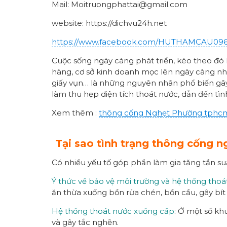
Mail: Moitruongphattai@gmail.com
website: https://dichvu24h.net
https://www.facebook.com/HUTHAMCAU09
Cuộc sống ngày càng phát triển, kéo theo đó l
hàng, cơ sở kinh doanh mọc lên ngày càng nhiề
giấy vụn… là những nguyên nhân phổ biến gây 
làm thu hẹp diện tích thoát nước, dẫn đến tì
Xem thêm :
thông cống
Nghẹt Phường
tphc
Tại sao tình trạng thông cống 
Có nhiều yếu tố góp phần làm gia tăng tần su
Ý thức về bảo vệ môi trường và hệ thống thoá
ăn thừa xuống bồn rửa chén, bồn cầu, gây bít
Hệ thống thoát nước xuống cấp
: Ở một số kh
và gây tắc nghẽn.