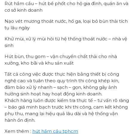
Rút hầm cầu – hút bể phốt cho hộ gia đình, quán ăn và
cơ sở kinh doanh
Nạo vét mương thoát nước, hố ga, loại bỏ bùn thải tích
tụ lâu ngày
Khử mùi, xử lý mùi hôi từ hệ thống thoát nước – nhà vệ
sinh
Hút bùn, thu gom – vận chuyển chất thải cho nhà
xưởng, kho bãi và khu sản xuất
Tất cả công việc được thực hiện bằng thiết bị công
nghệ cao và tuân theo quy trình thi công khép kín,
đảm bảo xử lý nhanh – sạch – gọn, không gây ảnh
hưởng sinh hoạt hay hoạt động kinh doanh.
Khách hàng luôn được kiểm tra thực tế – tư vấn rõ ràng
– báo giá minh bạch trước khi thi công, cam kết không
phụ thu, mang lại hiệu quả lâu dài và hệ thống vận
hành ổn định.
Xem thêm :
hút hầm cầu tphcm