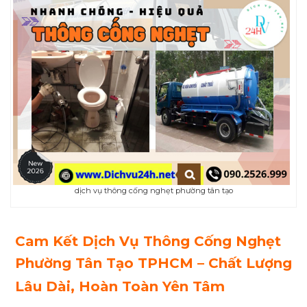
dịch vụ thông cống nghẹt phường tân tạo
Cam Kết Dịch Vụ Thông Cống
Nghẹt
Phường
Tân Tạo
TPHCM – Chất Lượng
Lâu Dài, Hoàn Toàn Yên Tâm