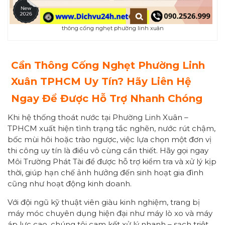
thông cống nghẹt phường linh xuân
Cần Thông Cống Nghẹt Phường Linh
Xuân TPHCM Uy Tín? Hãy Liên Hệ
Ngay Để Được Hỗ Trợ Nhanh Chóng
Khi hệ thống thoát nước tại Phường Linh Xuân –
TPHCM xuất hiện tình trạng tắc nghẽn, nước rút chậm,
bốc mùi hôi hoặc trào ngược, việc lựa chọn một đơn vị
thi công uy tín là điều vô cùng cần thiết. Hãy gọi ngay
Môi Trường Phát Tài để được hỗ trợ kiểm tra và xử lý kịp
thời, giúp hạn chế ảnh hưởng đến sinh hoạt gia đình
cũng như hoạt động kinh doanh.
Với đội ngũ kỹ thuật viên giàu kinh nghiệm, trang bị
máy móc chuyên dụng hiện đại như máy lò xo và máy
áp lực cao, chúng tôi cam kết xử lý nhanh – sạch triệt