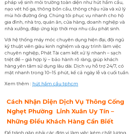
pháp vệ sinh môi trường toàn diện như hút hầm cầu,
nạo vét hố ga, thông bồn cầu, thông chậu rửa và xử lý
mùi hôi đường ống. Chúng tôi phục vụ nhanh cho hộ
gia đình, nhà trọ, quán ăn, cửa hàng, doanh nghiệp và
nhà xưởng, đáp ứng kịp thời mọi nhu cầu phát sinh.
Với hệ thống máy móc chuyên dụng hiện đại, đội ngũ
kỹ thuật viên giàu kinh nghiệm và quy trình làm việc
chuyên nghiệp, Phát Tài cam kết xử lý nhanh – sạch
triệt để – giá hợp lý – bảo hành rõ ràng, giúp khách
hàng yên tâm sử dụng lâu dài. Dịch vụ hỗ trợ 24/7, có
mặt nhanh trong 10–15 phút, kể cả ngày lễ và cuối tuần.
Xem thêm :
hút hầm cầu tphcm
Cách Nhận Diện Dịch Vụ Thông Cống
Nghẹt Phường
Linh Xuân
Uy Tín –
Những Điều Khách Hàng Cần Biết
Để tránh gặp phải các đơn vị làm việc kém chất lượng,