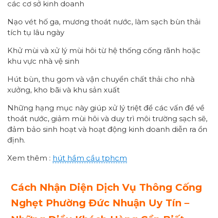
các cơ sở kinh doanh
Nạo vét hố ga, mương thoát nước, làm sạch bùn thải
tích tụ lâu ngày
Khử mùi và xử lý mùi hôi từ hệ thống cống rãnh hoặc
khu vực nhà vệ sinh
Hút bùn, thu gom và vận chuyển chất thải cho nhà
xưởng, kho bãi và khu sản xuất
Những hạng mục này giúp xử lý triệt để các vấn đề về
thoát nước, giảm mùi hôi và duy trì môi trường sạch sẽ,
đảm bảo sinh hoạt và hoạt động kinh doanh diễn ra ổn
định.
Xem thêm :
hút hầm cầu tphcm
Cách Nhận Diện Dịch Vụ Thông Cống
Nghẹt Phường
Đức Nhuận
Uy Tín –