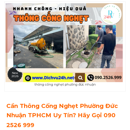
thông cống nghẹt phường đức nhuận
Cần Thông Cống Nghẹt Phường
Đức
Nhuận
TPHCM Uy Tín? Hãy Gọi 090
2526 999