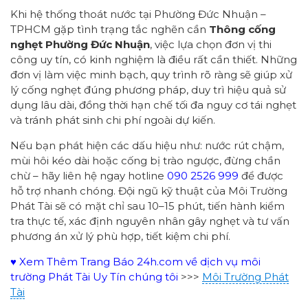
Khi hệ thống thoát nước tại Phường Đức Nhuận –
TPHCM gặp tình trạng tắc nghẽn cần
Thông cống
nghẹt Phường Đức Nhuận
, việc lựa chọn đơn vị thi
công uy tín, có kinh nghiệm là điều rất cần thiết. Những
đơn vị làm việc minh bạch, quy trình rõ ràng sẽ giúp xử
lý cống nghẹt đúng phương pháp, duy trì hiệu quả sử
dụng lâu dài, đồng thời hạn chế tối đa nguy cơ tái nghẹt
và tránh phát sinh chi phí ngoài dự kiến.
Nếu bạn phát hiện các dấu hiệu như: nước rút chậm,
mùi hôi kéo dài hoặc cống bị trào ngược, đừng chần
chừ – hãy liên hệ ngay hotline
090 2526 999
để được
hỗ trợ nhanh chóng. Đội ngũ kỹ thuật của Môi Trường
Phát Tài sẽ có mặt chỉ sau 10–15 phút, tiến hành kiểm
tra thực tế, xác định nguyên nhân gây nghẹt và tư vấn
phương án xử lý phù hợp, tiết kiệm chi phí.
♥ Xem Thêm Trang Báo 24h.com về dịch vụ môi
trường Phát Tài Uy Tín chúng tôi
>>>
Môi Trường Phát
Tài