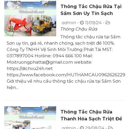
Thông Tắc Chậu Rửa Tại
Sầm Sơn Uy Tín Sạch
100% Giá 90K
admin -
11/09/24 -
Thông Chậu Rửa
Thông tắc chậu rửa tại Sầm
Sơn uy tín, giá rẻ, nhanh chóng, sạch triệt để 100%.
Công Ty TNHH Vệ Sinh Môi Trường Phát Tài MST:
0317897004 Hotline: 0944 666 100 Mail:
Moitruongphattai@gmail.com website:
https://dichvu24h.net
https://www.facebook.com/HUTHAMCAU0962626229
Giới thiệu về nhu cầu thông tắc chậu rửa tại Sầm Sơn
hiện...
Thông Tắc Chậu Rửa
Thanh Hóa Sạch Triệt Để
Giá Chỉ 90k
admin -
29/08/24 -