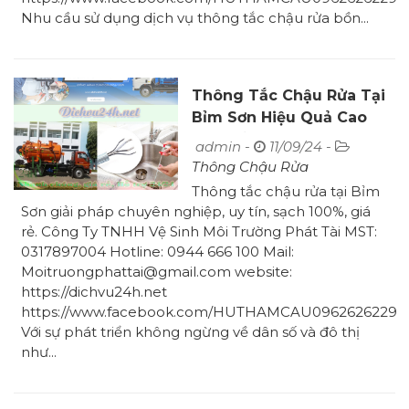
Nhu cầu sử dụng dịch vụ thông tắc chậu rửa bồn...
Thông Tắc Chậu Rửa Tại
Bỉm Sơn Hiệu Quả Cao
Giá Chỉ 90K
admin -
11/09/24 -
Thông Chậu Rửa
Thông tắc chậu rửa tại Bỉm
Sơn giải pháp chuyên nghiệp, uy tín, sạch 100%, giá
rẻ. Công Ty TNHH Vệ Sinh Môi Trường Phát Tài MST:
0317897004 Hotline: 0944 666 100 Mail:
Moitruongphattai@gmail.com website:
https://dichvu24h.net
https://www.facebook.com/HUTHAMCAU0962626229
Với sự phát triển không ngừng về dân số và đô thị
như...