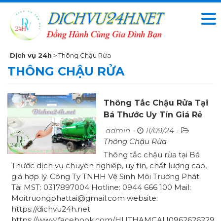
Dịch vụ 24h
>
Thông Chậu Rửa
THÔNG CHẬU RỬA
Thông Tắc Chậu Rửa Tại
Bá Thước Uy Tín Giá Rẻ
Chỉ 90K
admin -
11/09/24 -
Thông Chậu Rửa
Thông tắc chậu rửa tại Bá
Thước dịch vụ chuyên nghiệp, uy tín, chất lượng cao,
giá hợp lý. Công Ty TNHH Vệ Sinh Môi Trường Phát
Tài MST: 0317897004 Hotline: 0944 666 100 Mail:
Moitruongphattai@gmail.com website:
https://dichvu24h.net
https://www.facebook.com/HUTHAMCAU0962626229