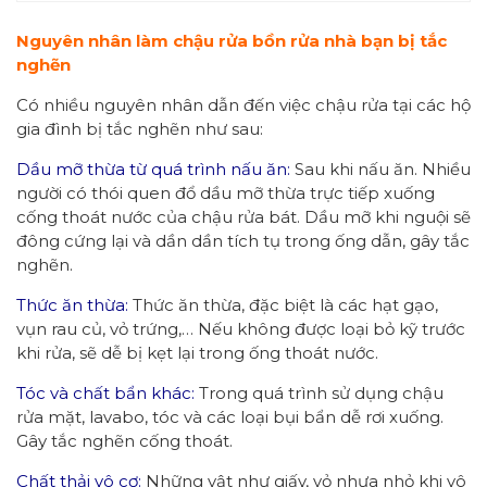
Nguyên nhân
làm
chậu rửa
bồn rửa
nhà bạn bị tắc
nghẽn
Có nhiều nguyên nhân dẫn đến việc chậu rửa tại các hộ
gia đình bị tắc nghẽn như sau:
Dầu mỡ thừa từ quá trình nấu ăn:
Sau khi nấu ăn. Nhiều
người có thói quen đổ dầu mỡ thừa trực tiếp xuống
cống thoát nước của chậu rửa bát. Dầu mỡ khi nguội sẽ
đông cứng lại và dần dần tích tụ trong ống dẫn, gây tắc
nghẽn.
Thức ăn thừa:
Thức ăn thừa, đặc biệt là các hạt gạo,
vụn rau củ, vỏ trứng,… Nếu không được loại bỏ kỹ trước
khi rửa, sẽ dễ bị kẹt lại trong ống thoát nước.
Tóc và chất bẩn khác:
Trong quá trình sử dụng chậu
rửa mặt, lavabo, tóc và các loại bụi bẩn dễ rơi xuống.
Gây tắc nghẽn cống thoát.
Chất thải vô cơ:
Những vật như giấy, vỏ nhựa nhỏ khi vô