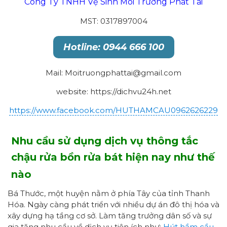
Công Ty TNHH Vệ Sinh Môi Trường Phát Tài
MST: 0317897004
Hotline: 0944 666 100
Mail: Moitruongphattai@gmail.com
website: https://dichvu24h.net
https://www.facebook.com/HUTHAMCAU0962626229
Nhu cầu sử dụng dịch vụ thông tắc
chậu rửa
bồn rửa bát
hiện nay
như thế
nào
Bá Thước, một huyện nằm ở phía Tây của tỉnh Thanh
Hóa. Ngày càng phát triển với nhiều dự án đô thị hóa và
xây dựng hạ tầng cơ sở. Làm tăng trưởng dân số và sự
gia tăng nhu cầu về dịch vụ tiện ích như:
Hút hầm cầu
,