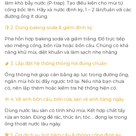
làm khô bẫy nước (P-trap). Tạo điều kiện cho mùi từ
cống bốc lên. Hãy xả nước định kỳ, 1 – 2 lần/tuần với các
đường ống ít dùng.
🍋 2. Dùng baking soda & giấm định kỳ
Pha hỗn hợp baking soda và giấm trắng. Đổ trực tiếp
vào miệng cống, bồn rửa hoặc bồn cầu. Chúng có khả
năng khử mùi, diệt khuẩn và làm sạch nhẹ nhàng
🚽 3. Lắp đặt hệ thống thông hơi đúng chuẩn
Ống thông hơi giúp cân bằng áp lực trong đường ống,
ngăn mùi hôi bị đẩy ngược trở lại. Nếu nhà bạn chưa
có, nên lắp thêm hoặc kiểm tra hệ thống hiện có.
🧼 4. Vệ sinh bồn cầu, bồn rửa, sàn vệ sinh hằng ngày
Dùng nước lau sàn có tính khử mùi. Kết hợp chất tẩy
rửa an toàn. Đừng để rác, thức ăn, tóc… đọng lại trong
ống thoát nước lâu ngày.
🛠️ 5. Gọi dịch vụ hút hầm cầu & thông cống định kỳ