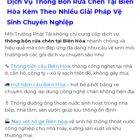
Dịch Vụ Thông Bồn Rửa Chén Tại Biên
Hòa Kèm Theo Nhiều Giải Pháp Vệ
Sinh Chuyên Nghiệp
Môi Trường Phát Tài không chỉ cung cấp dịch vụ
thông bồn rửa chén tại Biên Hòa
nhanh chóng và
hiệu quả mà còn đáp ứng đa dạng nhu cầu vệ sinh môi
trường với các gói dịch vụ chuyên sâu như:
🔧
Thông bồn cầu Biên Hòa
, thông cống nghẹt tại nhà
ở, căn hộ, công ty – xử lý sạch triệt để, không gây mùi.
🚛
Hút hầm cầu Biên Hòa
– hút bể phốt bằng xe
chuyên dụng, áp dụng công nghệ chân không hiện đại.
🚿 Thông đường ống thoát nước sinh hoạt trong nhà
bếp, nhà tắm, sân vườn, giúp lưu thông ổn định.
🏭
Nạo vét hố ga Biên hòa
, vệ sinh hệ thống thoát nước
công nghiệp cho nhà máy, xưởng sản xuất và khu
thương mại.