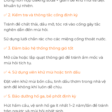
Dùng hỗn hợp baking soda + giấm để khử mùi và diệt
khuẩn tự nhiên.
✅ 2. Kiểm tra và thông tắc cống định kỳ
Tránh để chất thải, dầu mỡ, tóc rơi vào cống gây tắc
nghẽn dẫn đến mùi hôi.
Sử dụng lưới chắn rác cho các miệng cống thoát nước.
✅ 3. Đảm bảo hệ thống thông gió tốt
Mở cửa hoặc lắp quạt thông gió để tránh ẩm mốc và
mùi hôi tích tụ.
✅ 4. Sử dụng viên khử mùi hoặc tinh dầu
Đặt viên khử mùi bồn cầu, tinh dầu thơm trong nhà vệ
sinh để không khí luôn dễ chịu.
✅ 5. Bảo dưỡng hố ga, bể phốt định kỳ
Hút hầm cầu, vệ sinh hố ga ít nhất 1–2 năm/lần để tránh
tràn ngược và mùi hôi phát sinh.