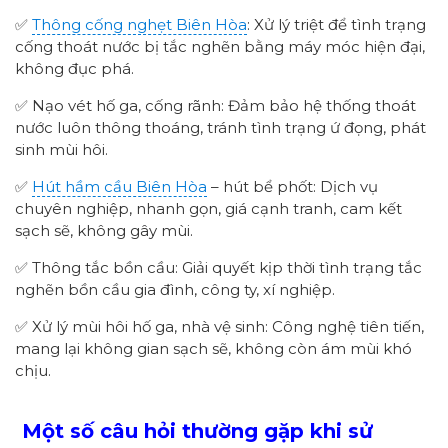
✅
Thông cống nghẹt Biên Hòa
: Xử lý triệt để tình trạng
cống thoát nước bị tắc nghẽn bằng máy móc hiện đại,
không đục phá.
✅ Nạo vét hố ga, cống rãnh: Đảm bảo hệ thống thoát
nước luôn thông thoáng, tránh tình trạng ứ đọng, phát
sinh mùi hôi.
✅
Hút hầm cầu Biên Hòa
– hút bể phốt: Dịch vụ
chuyên nghiệp, nhanh gọn, giá cạnh tranh, cam kết
sạch sẽ, không gây mùi.
✅ Thông tắc bồn cầu: Giải quyết kịp thời tình trạng tắc
nghẽn bồn cầu gia đình, công ty, xí nghiệp.
✅ Xử lý mùi hôi hố ga, nhà vệ sinh: Công nghệ tiên tiến,
mang lại không gian sạch sẽ, không còn ám mùi khó
chịu.
Một số câu hỏi thường gặp khi sử