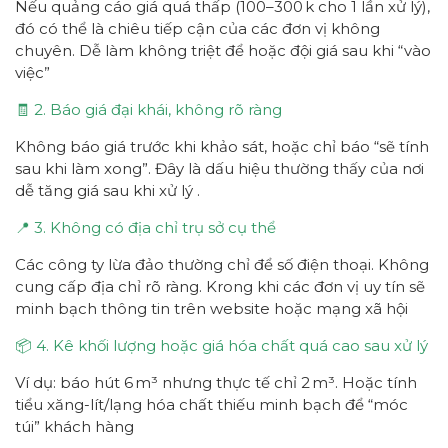
Nếu quảng cáo giá quá thấp (100–300 k cho 1 lần xử lý),
đó có thể là chiêu tiếp cận của các đơn vị không
chuyên. Dễ làm không triệt để hoặc đội giá sau khi “vào
việc”
🧾 2. Báo giá đại khái, không rõ ràng
Không báo giá trước khi khảo sát, hoặc chỉ báo “sẽ tính
sau khi làm xong”. Đây là dấu hiệu thường thấy của nơi
dễ tăng giá sau khi xử lý .
📍 3. Không có địa chỉ trụ sở cụ thể
Các công ty lừa đảo thường chỉ để số điện thoại. Không
cung cấp địa chỉ rõ ràng. Krong khi các đơn vị uy tín sẽ
minh bạch thông tin trên website hoặc mạng xã hội
📦 4. Kê khối lượng hoặc giá hóa chất quá cao sau xử lý
Ví dụ: báo hút 6 m³ nhưng thực tế chỉ 2 m³. Hoặc tính
tiểu xăng-lít/lạng hóa chất thiếu minh bạch để “móc
túi” khách hàng