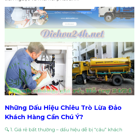
Những Dấu Hiệu Chiêu Trò Lừa Đảo
Khách Hàng Cần Chú Ý?
🔍 1. Giá rẻ bất thường – dấu hiệu dễ bị “câu” khách