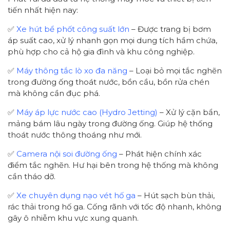
tiến nhất hiện nay:
✅
Xe hút bể phốt công suất lớn
– Được trang bị bơm
áp suất cao, xử lý nhanh gọn mọi dung tích hầm chứa,
phù hợp cho cả hộ gia đình và khu công nghiệp.
✅
Máy thông tắc lò xo đa năng
– Loại bỏ mọi tắc nghẽn
trong đường ống thoát nước, bồn cầu, bồn rửa chén
mà không cần đục phá.
✅
Máy áp lực nước cao (Hydro Jetting)
– Xử lý cặn bẩn,
mảng bám lâu ngày trong đường ống. Giúp hệ thống
thoát nước thông thoáng như mới.
✅
Camera nội soi đường ống
– Phát hiện chính xác
điểm tắc nghẽn. Hư hại bên trong hệ thống mà không
cần tháo dỡ.
✅
Xe chuyên dụng nạo vét hố ga
– Hút sạch bùn thải,
rác thải trong hố ga. Cống rãnh với tốc độ nhanh, không
gây ô nhiễm khu vực xung quanh.