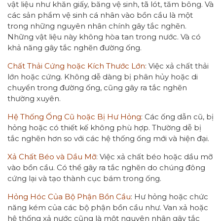
vật liệu như khăn giấy, băng vệ sinh, tã lót, tăm bông. Và
các sản phẩm vệ sinh cá nhân vào bồn cầu là một
trong những nguyên nhân chính gây tắc nghẽn.
Những vật liệu này không hòa tan trong nước. Và có
khả năng gây tắc nghẽn đường ống.
Chất Thải Cứng hoặc Kích Thước Lớn
: Việc xả chất thải
lớn hoặc cứng. Không dễ dàng bị phân hủy hoặc di
chuyển trong đường ống, cũng gây ra tắc nghẽn
thường xuyên.
Hệ Thống Ống Cũ hoặc Bị Hư Hỏng
: Các ống dẫn cũ, bị
hỏng hoặc có thiết kế không phù hợp. Thường dễ bị
tắc nghẽn hơn so với các hệ thống ống mới và hiện đại.
Xả Chất Béo và Dầu Mỡ
: Việc xả chất béo hoặc dầu mỡ
vào bồn cầu. Có thể gây ra tắc nghẽn do chúng đông
cứng lại và tạo thành cục bám trong ống.
Hỏng Hóc Của Bộ Phận Bồn Cầu
: Hư hỏng hoặc chức
năng kém của các bộ phận bồn cầu như. Van xả hoặc
hệ thống xả nước cũng là một nguyên nhân gây tắc