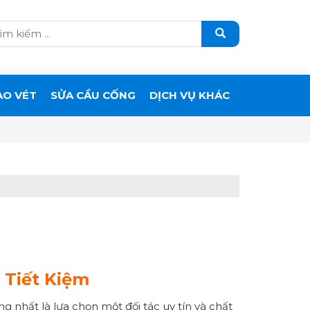
ẠO VÉT
SỬA CẦU CỐNG
DỊCH VỤ KHÁC
 Tiết Kiệm
nhất là lựa chọn một đối tác uy tín và chất