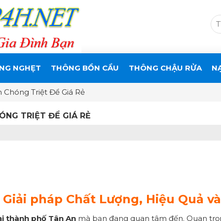
NG NGHẸT
THÔNG BỒN CẦU
THÔNG CHẬU RỬA
N
 Chóng Triệt Để Giá Rẻ
ÓNG TRIỆT ĐỂ GIÁ RẺ
 Giải pháp Chất Lượng, Hiệu Quả và
ại thành phố Tân An
mà bạn đang quan tâm đến. Quan trọng 