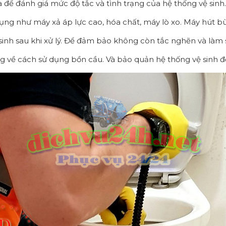
ra để đánh giá mức độ tắc và tình trạng của hệ thống vệ sinh.
ng như máy xả áp lực cao, hóa chất, máy lò xo. Máy hút bùn 
ệ sinh sau khi xử lý. Để đảm bảo không còn tắc nghẽn và làm
 về cách sử dụng bồn cầu. Và bảo quản hệ thống vệ sinh để t