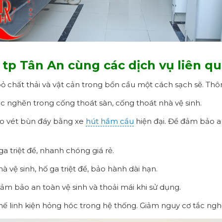
 tp Tân An cùng các dịch vụ liên q
 bỏ chất thải và vật cản trong bồn cầu một cách sạch sẽ. Th
 tắc nghẽn trong cống thoát sàn, cống thoát nhà vệ sinh.
nạo vét bùn đáy bằng xe
hút hầm cầu
hiện đại. Để đảm bảo an
a triệt để, nhanh chóng giá rẻ.
à vệ sinh, hố ga triệt để, bảo hành dài hạn.
 đảm bảo an toàn vệ sinh và thoải mái khi sử dụng.
thế linh kiện hỏng hóc trong hệ thống. Giảm nguy cơ tắc ngh