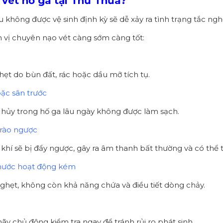
 vét hố ga tại Thủ Thừa?
ếu không được vệ sinh định kỳ sẽ dễ xảy ra tình trạng tắc ngh
 vị chuyên nạo vét càng sớm càng tốt:
ghẹt do bùn đất, rác hoặc dầu mỡ tích tụ.
oặc sân trước
n hủy trong hố ga lâu ngày không được làm sạch.
trào ngược
khí sẽ bị đẩy ngược, gây ra âm thanh bất thường và có thể 
 nước hoạt động kém
ghẹt, không còn khả năng chứa và điều tiết dòng chảy.
y chủ động kiểm tra ngay để tránh rủi ro phát sinh.