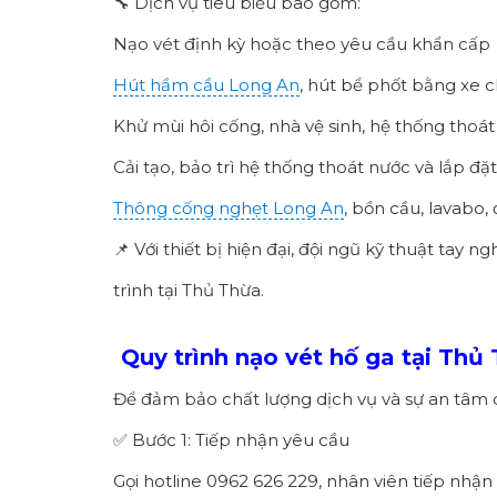
🔧 Dịch vụ tiêu biểu bao gồm:
Nạo vét định kỳ hoặc theo yêu cầu khẩn cấp
Hút hầm cầu Long An
, hút bể phốt bằng xe
Khử mùi hôi cống, nhà vệ sinh, hệ thống thoá
Cải tạo, bảo trì hệ thống thoát nước và lắp đặ
Thông cống nghẹt Long An
, bồn cầu, lavabo
📌 Với thiết bị hiện đại, đội ngũ kỹ thuật ta
trình tại Thủ Thừa.
Quy trình nạo vét hố ga tại Thủ 
Để đảm bảo chất lượng dịch vụ và sự an tâm 
✅ Bước 1: Tiếp nhận yêu cầu
Gọi hotline 0962 626 229, nhân viên tiếp nhận 