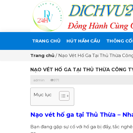
TRANG CHỦ
HÚT HẦM CẦU
THÔNG CỐ
Trang chủ
/
Nạo Vét Hố Ga Tại Thủ Thừa Công
NẠO VÉT HỐ GA TẠI THỦ THỪA CÔNG TY
admin
971
Mục lục
N
ạo vét hố ga tại Thủ Thừa – Nha
Bạn đang gặp sự cố với hố ga bị đầy, tắc ngh