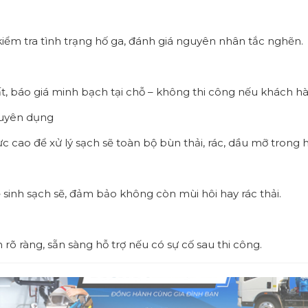
kiểm tra tình trạng hố ga, đánh giá nguyên nhân tắc nghẽn.
ất, báo giá minh bạch tại chỗ – không thi công nếu khách h
huyên dụng
c cao để xử lý sạch sẽ toàn bộ bùn thải, rác, dầu mỡ trong h
 sinh sạch sẽ, đảm bảo không còn mùi hôi hay rác thải.
rõ ràng, sẵn sàng hỗ trợ nếu có sự cố sau thi công.