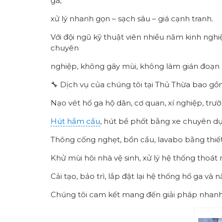
ga,
xử lý nhanh gọn – sạch sâu – giá cạnh tranh.
Với đội ngũ kỹ thuật viên nhiều năm kinh ng
chuyên
nghiệp, không gây mùi, không làm gián đoạn 
🔧 Dịch vụ của chúng tôi tại Thủ Thừa bao gồ
Nạo vét hố ga hộ dân, cơ quan, xí nghiệp, trư
Hút hầm cầu
, hút bể phốt bằng xe chuyên d
Thông cống nghẹt, bồn cầu, lavabo bằng thiết 
Khử mùi hôi nhà vệ sinh, xử lý hệ thống thoát
Cải tạo, bảo trì, lắp đặt lại hệ thống hố ga và
Chúng tôi cam kết mang đến giải pháp nhanh –