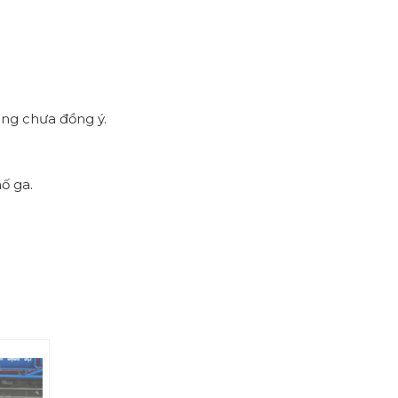
àng chưa đồng ý.
ố ga.