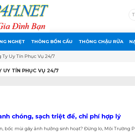
NG NGHẸT
THÔNG BỒN CẦU
THÔNG CHẬU RỬA
N
 Ty Uy Tín Phục Vụ 24/7
 UY TÍN PHỤC VỤ 24/7
nh chóng, sạch triệt để, chi phí hợp lý
ẽn, bốc mùi gây ảnh hưởng sinh hoạt? Đừng lo, Môi Trường 