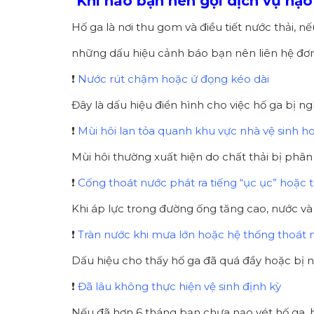
Khi nào bạn nên gọi dịch vụ nạo
Hố ga là nơi thu gom và điều tiết nước thải, n
những dấu hiệu cảnh báo bạn nên liên hệ đơn
❗
Nước rút chậm hoặc ứ đọng kéo dài
Đây là dấu hiệu điển hình cho việc hố ga bị n
❗
Mùi hôi lan tỏa quanh khu vực nhà vệ sinh h
Mùi hôi thường xuất hiện do chất thải bị phâ
❗
Cống thoát nước phát ra tiếng “ục ục” hoặc 
Khi áp lực trong đường ống tăng cao, nước và 
❗
Tràn nước khi mưa lớn hoặc hệ thống thoát
Dấu hiệu cho thấy hố ga đã quá đầy hoặc bị n
❗
Đã lâu không thực hiện vệ sinh định kỳ
Nếu đã hơn 6 tháng bạn chưa nạo vét hố ga, hã