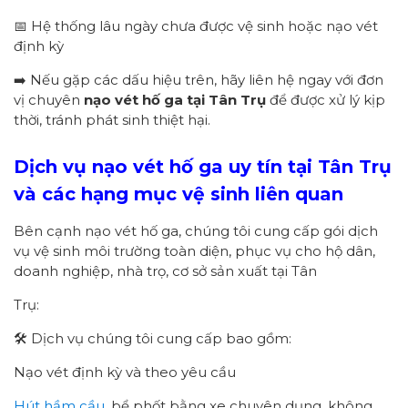
📅 Hệ thống lâu ngày chưa được vệ sinh hoặc nạo vét
định kỳ
➡️ Nếu gặp các dấu hiệu trên, hãy liên hệ ngay với đơn
vị chuyên
nạo vét hố ga tại Tân Trụ
để được xử lý kịp
thời, tránh phát sinh thiệt hại.
Dịch vụ nạo vét hố ga uy tín tại Tân Trụ
và các hạng mục vệ sinh liên quan
Bên cạnh nạo vét hố ga, chúng tôi cung cấp gói dịch
vụ vệ sinh môi trường toàn diện, phục vụ cho hộ dân,
doanh nghiệp, nhà trọ, cơ sở sản xuất tại Tân
Trụ:
🛠️ Dịch vụ chúng tôi cung cấp bao gồm:
Nạo vét định kỳ và theo yêu cầu
Hút hầm cầu
, bể phốt bằng xe chuyên dụng, không