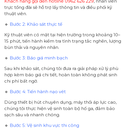
Khách hàng gọi đến hotline 0962 626 229
, nhân viên
trực tổng đài sẽ hỗ trợ lấy thông tin và điều phối kỹ
thuật viên.
🔹
Bước 2: Khảo sát thực tế
Kỹ thuật viên có mặt tại hiện trường trong khoảng 10–
15 phút, tiến hành kiểm tra tình trạng tắc nghẽn, lượng
bùn thải và nguyên nhân.
🔹
Bước 3: Báo giá minh bạch
Sau khi khảo sát, chúng tôi đưa ra giải pháp xử lý phù
hợp kèm báo giá chi tiết, hoàn toàn không phát sinh
chi phí bất ngờ.
🔹
Bước 4: Tiến hành nạo vét
Dùng thiết bị hút chuyên dụng, máy thổi áp lực cao,
chúng tôi thực hiện vệ sinh toàn bộ hố ga, đảm bảo
sạch sâu và nhanh chóng.
🔹
Bước 5: Vệ sinh khu vực thi công