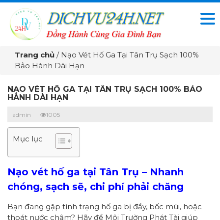
Trang chủ
/
Nạo Vét Hố Ga Tại Tân Trụ Sạch 100%
Bảo Hành Dài Hạn
NẠO VÉT HỐ GA TẠI TÂN TRỤ SẠCH 100% BẢO
HÀNH DÀI HẠN
admin
1005
Mục lục
Nạo vét hố ga tại Tân Trụ – Nhanh
chóng, sạch sẽ, chi phí phải chăng
Bạn đang gặp tình trạng hố ga bị đầy, bốc mùi, hoặc
thoát nước chậm? Hãy để Môi Trường Phát Tài giúp