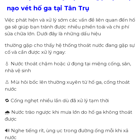
nạo vét hố ga tại Tân Trụ
Việc phát hiện và xử lý sớm các vấn đề liên quan đến hố
ga sẽ giúp bạn tránh được nhiều phiền toái và chi phí
sửa chữa lớn. Dưới đây là những dấu hiệu
thường gặp cho thấy hệ thống thoát nước đang gặp sự
cố và cần được xử lý ngay:
💧 Nước thoát chậm hoặc ứ đọng tại miệng cống, sân,
nhà vệ sinh
👃 Mùi hôi bốc lên thường xuyên từ hố ga, cống thoát
nước
🔁 Cống nghẹt nhiều lần dù đã xử lý tạm thời
🌧️ Nước trào ngược khi mưa lớn do hố ga không thoát
được
🔊 Nghe tiếng rít, ùng ục trong đường ống mỗi khi xả
nước