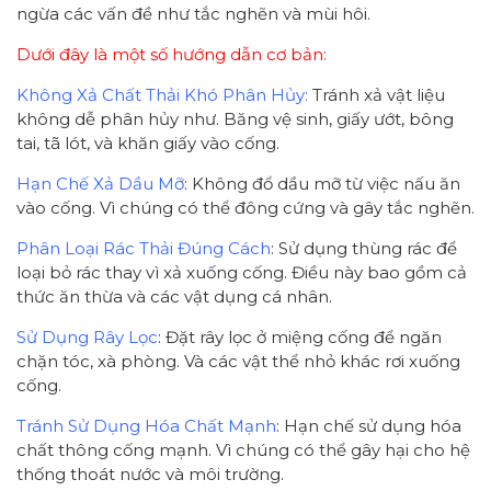
ngừa các vấn đề như tắc nghẽn và mùi hôi.
Dưới đây là một số hướng dẫn cơ bản:
Không Xả Chất Thải Khó Phân Hủy:
Tránh xả vật liệu
không dễ phân hủy như. Băng vệ sinh, giấy ướt, bông
tai, tã lót, và khăn giấy vào cống.
Hạn Chế Xả Dầu Mỡ
: Không đổ dầu mỡ từ việc nấu ăn
vào cống. Vì chúng có thể đông cứng và gây tắc nghẽn.
Phân Loại Rác Thải Đúng Cách
: Sử dụng thùng rác để
loại bỏ rác thay vì xả xuống cống. Điều này bao gồm cả
thức ăn thừa và các vật dụng cá nhân.
Sử Dụng Rây Lọc
: Đặt rây lọc ở miệng cống để ngăn
chặn tóc, xà phòng. Và các vật thể nhỏ khác rơi xuống
cống.
Tránh Sử Dụng Hóa Chất Mạnh
: Hạn chế sử dụng hóa
chất thông cống mạnh. Vì chúng có thể gây hại cho hệ
thống thoát nước và môi trường.