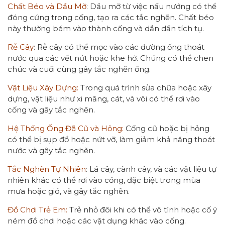
Chất Béo và Dầu Mỡ
: Dầu mỡ từ việc nấu nướng có thể
đóng cứng trong cống, tạo ra các tắc nghẽn. Chất béo
này thường bám vào thành cống và dần dần tích tụ.
Rễ Cây
: Rễ cây có thể mọc vào các đường ống thoát
nước qua các vết nứt hoặc khe hở. Chúng có thể chen
chúc và cuối cùng gây tắc nghẽn ống.
Vật Liệu Xây Dựng:
Trong quá trình sửa chữa hoặc xây
dựng, vật liệu như xi măng, cát, và vôi có thể rơi vào
cống và gây tắc nghẽn.
Hệ Thống Ống Đã Cũ và Hỏng:
Cống cũ hoặc bị hỏng
có thể bị sụp đổ hoặc nứt vỡ, làm giảm khả năng thoát
nước và gây tắc nghẽn.
Tắc Nghẽn Tự Nhiên
: Lá cây, cành cây, và các vật liệu tự
nhiên khác có thể rơi vào cống, đặc biệt trong mùa
mưa hoặc gió, và gây tắc nghẽn.
Đồ Chơi Trẻ Em:
Trẻ nhỏ đôi khi có thể vô tình hoặc cố ý
ném đồ chơi hoặc các vật dụng khác vào cống.