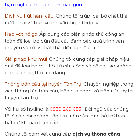
bạn một cách toàn diện, bao gồm:
Dịch vụ hút hầm cầu
:
Chúng tôi giúp loại bỏ chất thải,
nước thải và bùn vi sinh với chi phí hợp lý.
Nạo vét hố ga:
Áp dụng các biện pháp thủ công an
toàn để loại bỏ bùn đất, cát, đảm bảo quá trình vận
chuyển và xử lý chất thải diễn ra hiệu quả.
Giải pháp khử mùi:
Chúng tôi cung cấp giải pháp hiệu
quả để loại bỏ mùi hôi từ cầu cống và hố ga, tạo không
gian sạch sẽ, thoáng đãng.
Thông bồn cầu tại huyện Tân Trụ
:
Chuyên nghiệp trong
việc thông tắc bồn cầu, bồn rửa chén, và bồn rửa tay tại
huyện Tân Trụ.
Với hai số hotline là
0939 269 055
. Đội ngũ của chúng
tôi ở các chi nhánh Tân Trụ luôn sẵn lòng hỗ trợ bạn
bất cứ khi nào bạn cần.
Chúng tôi cam kết cung cấp
dịch vụ thông cống