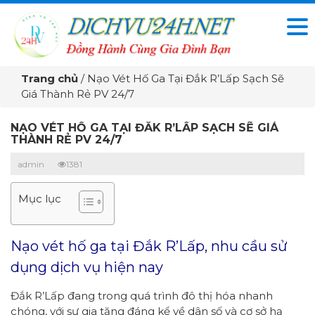
Trang chủ
/
Nạo Vét Hố Ga Tại Đắk R’Lấp Sạch Sẽ
Giá Thành Rẻ PV 24/7
NẠO VÉT HỐ GA TẠI ĐẮK R’LẤP SẠCH SẼ GIÁ
THÀNH RẺ PV 24/7
admin
1381
Mục lục
Nạo vét hố ga tại Đắk R’Lấp, nhu cầu sử
dụng dịch vụ hiện nay
Đắk R’Lấp đang trong quá trình đô thị hóa nhanh
chóng, với sự gia tăng đáng kể về dân số và cơ sở hạ