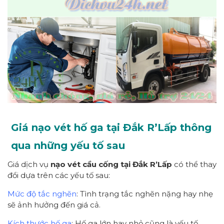
Giá nạo vét hố ga tại Đắk R’Lấp thông
qua những yếu tố sau
Giá dịch vụ
nạo vét cầu cống tại Đắk R’Lấp
có thể thay
đổi dựa trên các yếu tố sau:
Mức độ tắc nghẽn
: Tình trạng tắc nghẽn nặng hay nhẹ
sẽ ảnh hưởng đến giá cả.
Kích thước hố ga
: Hố ga lớn hay nhỏ cũng là yếu tố