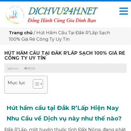
Trang chủ
/
Hút Hầm Cầu Tại Đắk R’Lấp Sạch
100% Giá Rẻ Công Ty Uy Tín
HÚT HẦM CẦU TẠI ĐẮK R’LẤP SẠCH 100% GIÁ RẺ
CÔNG TY UY TÍN
admin
1836
Mục lục
Hút hầm cầu tại Đắk R’Lấp Hiện Nay
Nhu Cầu về Dịch vụ này như thế nào?
Đắk R’Lấp, một huyện thuộc tỉnh Đắk Nông, đang phát