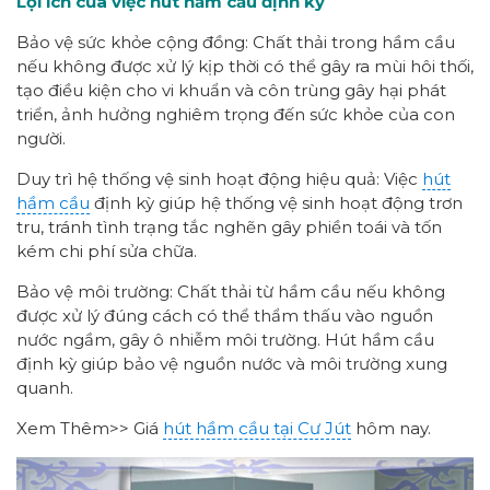
Lợi ích của việc hút hầm cầu định kỳ
Bảo vệ sức khỏe cộng đồng: Chất thải trong hầm cầu
nếu không được xử lý kịp thời có thể gây ra mùi hôi thối,
tạo điều kiện cho vi khuẩn và côn trùng gây hại phát
triển, ảnh hưởng nghiêm trọng đến sức khỏe của con
người.
Duy trì hệ thống vệ sinh hoạt động hiệu quả: Việc
hút
hầm cầu
định kỳ giúp hệ thống vệ sinh hoạt động trơn
tru, tránh tình trạng tắc nghẽn gây phiền toái và tốn
kém chi phí sửa chữa.
Bảo vệ môi trường: Chất thải từ hầm cầu nếu không
được xử lý đúng cách có thể thẩm thấu vào nguồn
nước ngầm, gây ô nhiễm môi trường. Hút hầm cầu
định kỳ giúp bảo vệ nguồn nước và môi trường xung
quanh.
Xem Thêm>> Giá
hút hầm cầu tại Cư Jút
hôm nay.