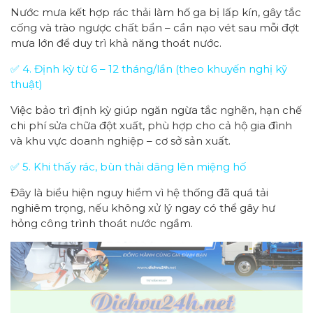
Nước mưa kết hợp rác thải làm hố ga bị lấp kín, gây tắc
cống và trào ngược chất bẩn – cần nạo vét sau mỗi đợt
mưa lớn để duy trì khả năng thoát nước.
✅ 4. Định kỳ từ 6 – 12 tháng/lần (theo khuyến nghị kỹ
thuật)
Việc bảo trì định kỳ giúp ngăn ngừa tắc nghẽn, hạn chế
chi phí sửa chữa đột xuất, phù hợp cho cả hộ gia đình
và khu vực doanh nghiệp – cơ sở sản xuất.
✅ 5. Khi thấy rác, bùn thải dâng lên miệng hố
Đây là biểu hiện nguy hiểm vì hệ thống đã quá tải
nghiêm trọng, nếu không xử lý ngay có thể gây hư
hỏng công trình thoát nước ngầm.