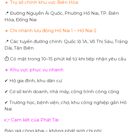
🔹 Trụ sở chính khu vực Biên Hòa
📍 Đường Nguyễn Ái Quốc, Phường Hố Nai, TP. Biên
Hòa, Đồng Nai
🔹 Chi nhánh lưu động Hố Nai 1 – Hố Nai 2
📍 Các tuyến đường chính: Quốc lộ 1A, Võ Thị Sáu, Trảng
Dài, Tân Biên
⏱ Có mặt trong 10–15 phút kể từ khi tiếp nhận yêu cầu
🔹 Khu vực phục vụ nhanh
✔ Hộ gia đình, khu dân cư
✔ Cơ sở kinh doanh, nhà máy, công trình công cộng
✔ Trường học, bệnh viện, chợ, khu công nghiệp gần Hố
Nai
👉 Cam kết của Phát Tài:
Báo giá công khai – không phát sinh chi phí