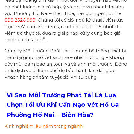
Nếu bạn đang tìm kiếm một đơn vị chuyên nạo vét hố
ga chất lượng, giá cả hợp lý và phục vụ nhanh tại khu
vực Phường Hố Nai – Biên Hòa, hãy gọi ngay hotline
090 2526 999
. Chúng tôi có đội ngũ kỹ thuật viên túc
trực 24/7, cam kết đến tận nơi chỉ sau 10–15 phút để
kiểm tra thực tế, đưa ra giải pháp xử lý cùng báo giá
minh bạch tại chỗ.
Công ty Môi Trường Phát Tài sử dụng hệ thống thiết bị
hiện đại giúp nạo vét sạch sẽ – nhanh chóng – không
gây mùi, đảm bảo an toàn và vệ sinh môi trường. Đồng
thời, dịch vụ đi kèm chế độ bảo hành lâu dài, giúp
khách hàng an tâm tuyệt đối khi sử dụng.
Vì Sao Môi Trường Phát Tài Là Lựa
Chọn Tối Ưu Khi Cần Nạo Vét Hố Ga
Phường Hố Nai – Biên Hòa?
Kinh nghiệm lâu năm trong ngành