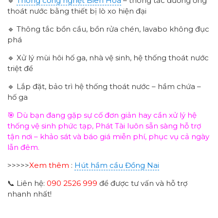
🔹
Thông cống nghẹt Biên Hòa
– thông tắc đường ống
thoát nước bằng thiết bị lò xo hiện đại
🔹 Thông tắc bồn cầu, bồn rửa chén, lavabo không đục
phá
🔹 Xử lý mùi hôi hố ga, nhà vệ sinh, hệ thống thoát nước
triệt để
🔹 Lắp đặt, bảo trì hệ thống thoát nước – hầm chứa –
hố ga
🎯 Dù bạn đang gặp sự cố đơn giản hay cần xử lý hệ
thống vệ sinh phức tạp, Phát Tài luôn sẵn sàng hỗ trợ
tận nơi – khảo sát và báo giá miễn phí, phục vụ cả ngày
lẫn đêm.
>>>>>
Xem thêm
:
Hút hầm cầu Đồng Nai
📞 Liên hệ:
090 2526 999
để được tư vấn và hỗ trợ
nhanh nhất!