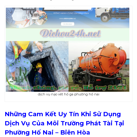
dịch vụ nạo vét hố ga phường hố nai
Những Cam Kết Uy Tín Khi Sử Dụng
Dịch Vụ Của Môi Trường Phát Tài Tại
Phường Hố Nai – Biên Hòa