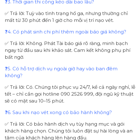
❓3. Thời gian thi công kéo dài bao lâu?
✅ Trả lời: Tuỳ vào tình trạng hố ga, nhưng thường chỉ
mất từ 30 phút đến 1 giờ cho mỗi vị trí nạo vét.
❓4. Có phát sinh chi phí thêm ngoài báo giá không?
✅ Trả lời: Không. Phát Tài báo giá rõ ràng, minh bạch
ngay từ đầu sau khi khảo sát. Cam kết không phụ phí
bất ngờ.
❓5. Có hỗ trợ dịch vụ ngoài giờ hay vào ban đêm
không?
✅ Trả lời: Có. Chúng tôi phục vụ 24/7, kể cả ngày nghỉ, lễ
tết – chỉ cần gọi hotline 090 2526 999, đội ngũ kỹ thuật
sẽ có mặt sau 10–15 phút.
❓6. Sau khi nạo vét xong có bảo hành không?
✅ Trả lời: Có bảo hành dịch vụ tùy hạng mục và gói
khách hàng chọn. Chúng tôi luôn đặt sự hài lòng và an
tâm của khách hàng lên hàng đầu.