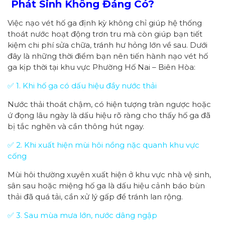
Phát Sinh Không Đáng Có?
Việc nạo vét hố ga định kỳ không chỉ giúp hệ thống
thoát nước hoạt động trơn tru mà còn giúp bạn tiết
kiệm chi phí sửa chữa, tránh hư hỏng lớn về sau. Dưới
đây là những thời điểm bạn nên tiến hành nạo vét hố
ga kịp thời tại khu vực Phường Hố Nai – Biên Hòa:
✅ 1. Khi hố ga có dấu hiệu đầy nước thải
Nước thải thoát chậm, có hiện tượng tràn ngược hoặc
ứ đọng lâu ngày là dấu hiệu rõ ràng cho thấy hố ga đã
bị tắc nghẽn và cần thông hút ngay.
✅ 2. Khi xuất hiện mùi hôi nồng nặc quanh khu vực
cống
Mùi hôi thường xuyên xuất hiện ở khu vực nhà vệ sinh,
sân sau hoặc miệng hố ga là dấu hiệu cảnh báo bùn
thải đã quá tải, cần xử lý gấp để tránh lan rộng.
✅ 3. Sau mùa mưa lớn, nước dâng ngập