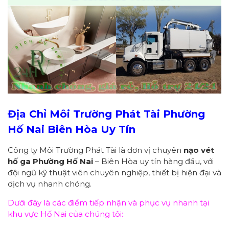
Địa Chỉ
Môi Trường Phát Tài
Phường
Hố Nai Biên Hòa Uy Tín
Công ty Môi Trường Phát Tài là đơn vị chuyên
nạo vét
hố ga Phường Hố Nai
– Biên Hòa uy tín hàng đầu, với
đội ngũ kỹ thuật viên chuyên nghiệp, thiết bị hiện đại và
dịch vụ nhanh chóng.
Dưới đây là các điểm tiếp nhận và phục vụ nhanh tại
khu vực Hố Nai của chúng tôi: