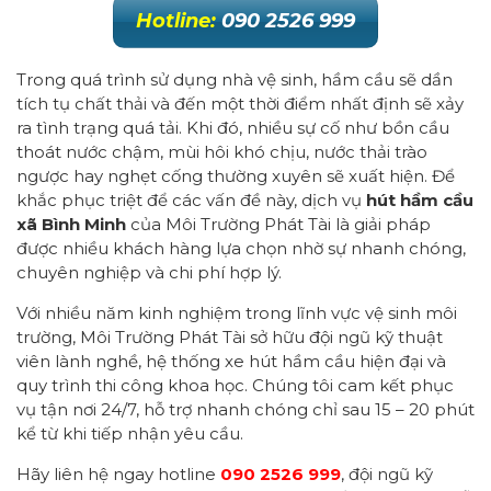
Hotline:
090 2526 999
Trong quá trình sử dụng nhà vệ sinh, hầm cầu sẽ dần
tích tụ chất thải và đến một thời điểm nhất định sẽ xảy
ra tình trạng quá tải. Khi đó, nhiều sự cố như bồn cầu
thoát nước chậm, mùi hôi khó chịu, nước thải trào
ngược hay nghẹt cống thường xuyên sẽ xuất hiện. Để
khắc phục triệt để các vấn đề này, dịch vụ
hút hầm cầu
xã Bình Minh
của Môi Trường Phát Tài là giải pháp
được nhiều khách hàng lựa chọn nhờ sự nhanh chóng,
chuyên nghiệp và chi phí hợp lý.
Với nhiều năm kinh nghiệm trong lĩnh vực vệ sinh môi
trường, Môi Trường Phát Tài sở hữu đội ngũ kỹ thuật
viên lành nghề, hệ thống xe hút hầm cầu hiện đại và
quy trình thi công khoa học. Chúng tôi cam kết phục
vụ tận nơi 24/7, hỗ trợ nhanh chóng chỉ sau 15 – 20 phút
kể từ khi tiếp nhận yêu cầu.
Hãy liên hệ ngay hotline
090 2526 999
, đội ngũ kỹ