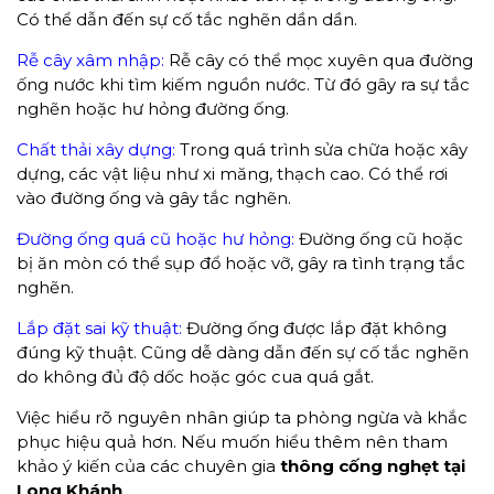
Có thể dẫn đến sự cố tắc nghẽn dần dần.
Rễ cây xâm nhập:
Rễ cây có thể mọc xuyên qua đường
ống nước khi tìm kiếm nguồn nước. Từ đó gây ra sự tắc
nghẽn hoặc hư hỏng đường ống.
Chất thải xây dựng:
Trong quá trình sửa chữa hoặc xây
dựng, các vật liệu như xi măng, thạch cao. Có thể rơi
vào đường ống và gây tắc nghẽn.
Đường ống quá cũ hoặc hư hỏng:
Đường ống cũ hoặc
bị ăn mòn có thể sụp đổ hoặc vỡ, gây ra tình trạng tắc
nghẽn.
Lắp đặt sai kỹ thuật:
Đường ống được lắp đặt không
đúng kỹ thuật. Cũng dễ dàng dẫn đến sự cố tắc nghẽn
do không đủ độ dốc hoặc góc cua quá gắt.
Việc hiểu rõ nguyên nhân giúp ta phòng ngừa và khắc
phục hiệu quả hơn. Nếu muốn hiểu thêm nên tham
khảo ý kiến của các chuyên gia
thông cống nghẹt tại
Long Khánh
.