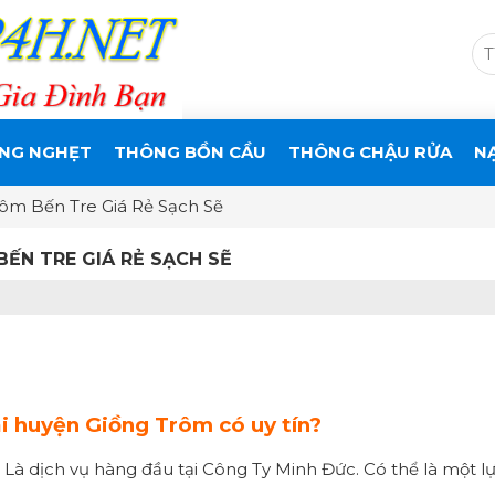
NG NGHẸT
THÔNG BỒN CẦU
THÔNG CHẬU RỬA
N
ôm Bến Tre Giá Rẻ Sạch Sẽ
ẾN TRE GIÁ RẺ SẠCH SẼ
i huyện Giồng Trôm có uy tín?
. Là dịch vụ hàng đầu tại Công Ty Minh Đức. Có thể là một 