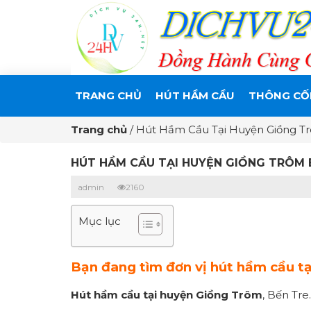
TRANG CHỦ
HÚT HẦM CẦU
THÔNG CỐ
Trang chủ
/
Hút Hầm Cầu Tại Huyện Giồng Tr
HÚT HẦM CẦU TẠI HUYỆN GIỒNG TRÔM B
admin
2160
Mục lục
Bạn đang tìm đơn vị hút hầm cầu tạ
Hút hầm cầu tại huyện Giồng Trôm
, Bến Tre