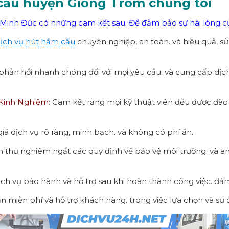
cầu huyện Giồng Trôm chúng tôi
Minh Đức có những cam kết sau. Để đảm bảo sự hài lòng c
ịch vụ hút hầm cầu
chuyên nghiệp, an toàn. và hiệu quả, s
phản hồi nhanh chóng đối với mọi yêu cầu. và cung cấp dịc
 Kinh Nghiệm
: Cam kết rằng mọi kỹ thuật viên đều được đào 
iá dịch vụ rõ ràng, minh bạch. và không có phí ẩn.
n thủ nghiêm ngặt các quy định về bảo vệ môi trường. và an
ịch vụ bảo hành và hỗ trợ sau khi hoàn thành công việc. đả
ấn miễn phí và hỗ trợ khách hàng. trong việc lựa chọn và sử