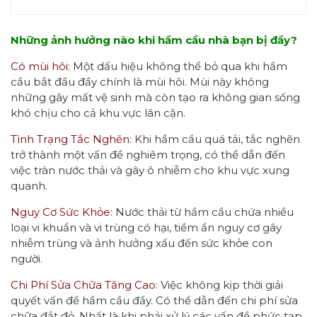
Những ảnh hưởng nào khi hầm cầu nhà bạn bị đầy?
Có mùi hôi
: Một dấu hiệu không thể bỏ qua khi hầm
cầu bắt đầu đầy chính là mùi hôi. Mùi này không
những gây mất vệ sinh mà còn tạo ra không gian sống
khó chịu cho cả khu vực lân cận.
Tình Trạng Tắc Nghẽn
: Khi hầm cầu quá tải, tắc nghẽn
trở thành một vấn đề nghiêm trọng, có thể dẫn đến
việc tràn nước thải và gây ô nhiễm cho khu vực xung
quanh.
Nguy Cơ Sức Khỏe
: Nước thải từ hầm cầu chứa nhiều
loại vi khuẩn và vi trùng có hại, tiềm ẩn nguy cơ gây
nhiễm trùng và ảnh hưởng xấu đến sức khỏe con
người.
Chi Phí Sửa Chữa Tăng Cao
: Việc không kịp thời giải
quyết vấn đề hầm cầu đầy. Có thể dẫn đến chi phí sửa
chữa đắt đỏ. Nhất là khi phải xử lý các vấn đề phức tạp