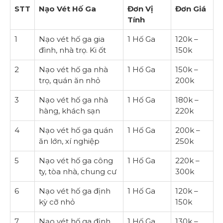
STT
Nạo Vét Hố Ga
Đơn Vị
Đơn Giá
Tính
1
Nạo vét hố ga gia
1 Hố Ga
120k –
đình, nhà trọ. Ki ốt
150k
2
Nạo vét hố ga nhà
1 Hố Ga
150k –
trọ, quán ăn nhỏ
200k
3
Nạo vét hố ga nhà
1 Hố Ga
180k –
hàng, khách sạn
220k
4
Nạo vét hố ga quán
1 Hố Ga
200k –
ăn lớn, xí nghiệp
250k
5
Nạo vét hố ga công
1 Hố Ga
220k –
ty, tòa nhà, chung cư
300k
6
Nạo vét hố ga định
1 Hố Ga
120k –
kỳ cỡ nhỏ
150k
7
Nạo vét hố ga định
1 Hố Ga
130k –