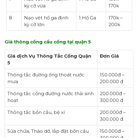
kỳ cỡ vừa
170k
8
Nạo vét hố ga định
1 Hố Ga
170k –
kỳ cỡ lớn
200k
Giá thông cống cầu cống tại quận 5
Giá dịch Vụ Thông Tắc Cống Quận
Đơn Giá
5
Thông tắc đường ống thoát nước
150.000đ –
mưa
200.000 đ
Thông tắc cống đường nước thải sinh
200.000đ –
hoạt
300.000 đ
Thông tắc bồn cầu, bệ xí
200.000đ –
300.000 đ
Sửa chữa, Tháo dỡ, lắp đặt bồn cầu
150.000đ –
300.000 đ