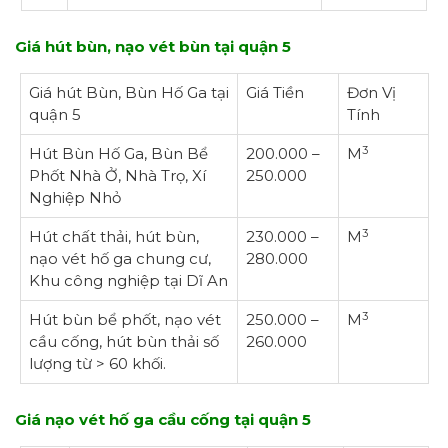
Giá hút bùn, nạo vét bùn tại quận 5
Giá hút Bùn, Bùn Hố Ga tại
Giá Tiền
Đơn Vị
quận 5
Tính
3
Hút Bùn Hố Ga, Bùn Bể
200.000 –
M
Phốt Nhà Ở, Nhà Trọ, Xí
250.000
Nghiệp Nhỏ
3
Hút chất thải, hút bùn,
230.000 –
M
nạo vét hố ga chung cư,
280.000
Khu công nghiệp tại Dĩ An
3
Hút bùn bể phốt, nạo vét
250.000 –
M
cầu cống, hút bùn thải số
260.000
lượng từ > 60 khối.
Giá nạo vét hố ga cầu cống tại quận 5