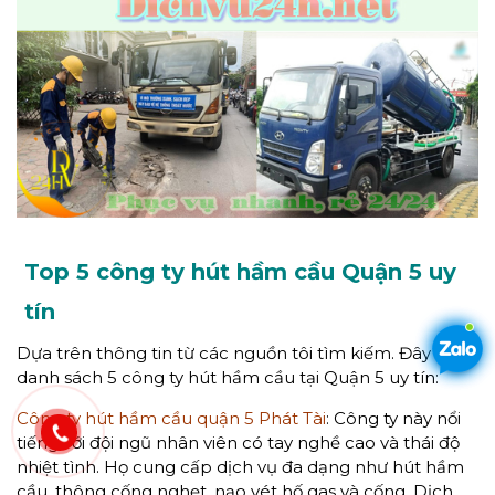
Top 5 công ty hút hầm cầu Quận 5 uy
tín
Dựa trên thông tin từ các nguồn tôi tìm kiếm. Đây là
danh sách 5 công ty hút hầm cầu tại Quận 5 uy tín:
Công ty hút hầm cầu quận 5 Phát Tài
: Công ty này nổi
tiếng với đội ngũ nhân viên có tay nghề cao và thái độ
nhiệt tình. Họ cung cấp dịch vụ đa dạng như hút hầm
cầu, thông cống nghẹt, nạo vét hố gas và cống. Dịch