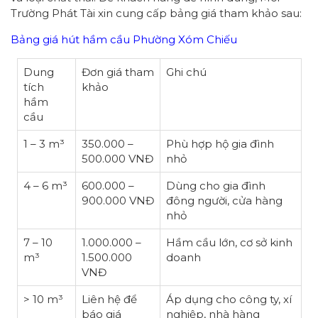
Trường Phát Tài xin cung cấp bảng giá tham khảo sau:
Bảng giá hút hầm cầu Phường Xóm Chiếu
Dung
Đơn giá tham
Ghi chú
tích
khảo
hầm
cầu
1 – 3 m³
350.000 –
Phù hợp hộ gia đình
500.000 VNĐ
nhỏ
4 – 6 m³
600.000 –
Dùng cho gia đình
900.000 VNĐ
đông người, cửa hàng
nhỏ
7 – 10
1.000.000 –
Hầm cầu lớn, cơ sở kinh
m³
1.500.000
doanh
VNĐ
> 10 m³
Liên hệ để
Áp dụng cho công ty, xí
báo giá
nghiệp, nhà hàng