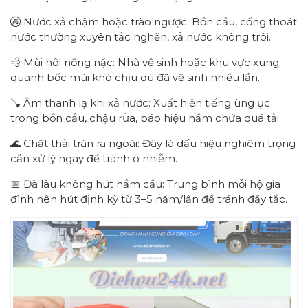
🚱 Nước xả chậm hoặc trào ngược: Bồn cầu, cống thoát
nước thường xuyên tắc nghẽn, xả nước không trôi.
💨 Mùi hôi nồng nặc: Nhà vệ sinh hoặc khu vực xung
quanh bốc mùi khó chịu dù đã vệ sinh nhiều lần.
🪠 Âm thanh lạ khi xả nước: Xuất hiện tiếng ùng ục
trong bồn cầu, chậu rửa, báo hiệu hầm chứa quá tải.
🌊 Chất thải tràn ra ngoài: Đây là dấu hiệu nghiêm trọng
cần xử lý ngay để tránh ô nhiễm.
📅 Đã lâu không hút hầm cầu: Trung bình mỗi hộ gia
đình nên hút định kỳ từ 3–5 năm/lần để tránh đầy tắc.