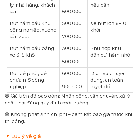
ty, nhà hàng, khách
–
nếu cần
sạn
600.000
Rút hầm cầu khu
500.000
Xe hút lớn 8–10
công nghiệp, xưởng
–
khối
sản xuất
700.000
Rút hầm cầu bằng
300.000
Phù hợp khu
xe 3–5 khối
–
dân cư, hẻm nhỏ
500.000
Rút bể phốt, bể
600.000
Dịch vụ chuyên
chứa mỡ công
–
dụng, an toàn
nghiệp
900.000
tuyệt đối
🟢 Giá trên đã bao gồm: Nhân công, vận chuyển, xử lý
chất thải đúng quy định môi trường.
🟢 Không phát sinh chi phí – cam kết báo giá trước khi
thi công.
📌 Lưu ý về giá