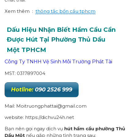
Xem thêm :
thông tắc bồn cầu tphcm
Dấu Hiệu Nhận Biết Hầm Cầu Cần
Được Hút Tại Phường
Thủ Dầu
Một
TPHCM
Công Ty TNHH Vệ Sinh Môi Trường Phát Tài
MST: 0317897004
Hotline:
090 2526 999
Mail: Moitruongphattai@gmail.com
website: https://dichvu24h.net
Bạn nên gọi ngay dịch vụ
hút hầm cầu
p
hường
Thủ
Dầu Một
nếu gặp những tình trạng sau: