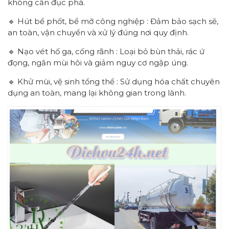
không cần đục phá.
🔹 Hút bể phốt, bể mỡ công nghiệp : Đảm bảo sạch sẽ,
an toàn, vận chuyển và xử lý đúng nơi quy định.
🔹 Nạo vét hố ga, cống rãnh : Loại bỏ bùn thải, rác ứ
đọng, ngăn mùi hôi và giảm nguy cơ ngập úng.
🔹 Khử mùi, vệ sinh tổng thể : Sử dụng hóa chất chuyên
dụng an toàn, mang lại không gian trong lành.