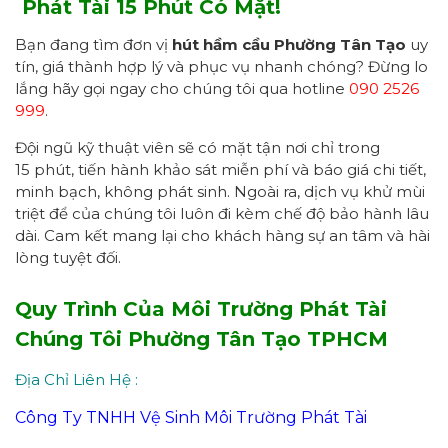
Phát Tài 15 Phút Có Mặt
!
Bạn đang tìm đơn vị
hút hầm cầu
Phường Tân Tạo
uy
tín, giá thành hợp lý và phục vụ nhanh chóng? Đừng lo
lắng hãy gọi ngay cho chúng tôi qua hotline
090 2526
999
.
Đội ngũ kỹ thuật viên sẽ có mặt tận nơi chỉ trong
15 phút, tiến hành khảo sát miễn phí và báo giá chi tiết,
minh bạch, không phát sinh. Ngoài ra, dịch vụ khử mùi
triệt để của chúng tôi luôn đi kèm chế độ bảo hành lâu
dài. Cam kết mang lại cho khách hàng sự an tâm và hài
lòng tuyệt đối.
Quy Trình
Của
Môi Trường Phát Tài
Chúng Tôi
Phường Tân Tạo
TPHCM
Địa Chỉ Liên Hệ :
Công Ty TNHH Vệ Sinh Môi Trường Phát Tài