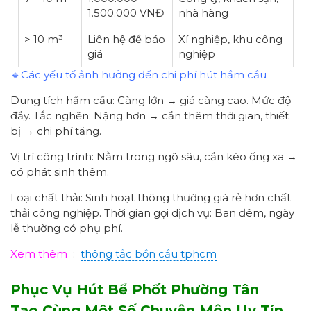
1.500.000 VNĐ
nhà hàng
> 10 m³
Liên hệ để báo
Xí nghiệp, khu công
giá
nghiệp
🔹Các yếu tố ảnh hưởng đến chi phí hút hầm cầu
Dung tích hầm cầu: Càng lớn → giá càng cao. Mức độ
đầy. Tắc nghẽn: Nặng hơn → cần thêm thời gian, thiết
bị → chi phí tăng.
Vị trí công trình: Nằm trong ngõ sâu, cần kéo ống xa →
có phát sinh thêm.
Loại chất thải: Sinh hoạt thông thường giá rẻ hơn chất
thải công nghiệp. Thời gian gọi dịch vụ: Ban đêm, ngày
lễ thường có phụ phí.
Xem thêm
:
thông tắc bồn cầu tphcm
Phục Vụ Hút Bể Phốt
Phường Tân
Tạo
Cùng Một Số Chuyên Môn
Uy Tín