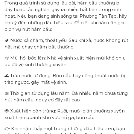
Trong quá trình sử dụng lâu dài, hầm cầu thường bị
đầy hoặc tắc nghẽn, gây ra nhiều bất tiện trong sinh
hoạt. Nếu bạn đang sinh sống tại Phường Tân Tạo, hãy
chú ý đến những dấu hiệu sau để biết khi nào cần gọi
dịch vụ hút hầm cầu:
🚽 Nước xả chậm, thoát yếu: Sau khi xả, nước không rút
hết mà chảy chậm bất thường.
💨 Mùi hôi bốc lên: Nhà vệ sinh xuất hiện mùi khó chịu
dù đã vệ sinh thường xuyên.
🌊 Tràn nước, ứ đọng: Bồn cầu hay cống thoát nước bị
trào ngược, gây mất vệ sinh.
📅 Thời gian sử dụng lâu năm: Đã nhiều năm chưa từng
hút hầm cầu, nguy cơ đầy rất cao.
🐞 Xuất hiện côn trùng: Ruồi, muỗi, gián thường xuyên
xuất hiện quanh khu vực hố ga, bồn cầu.
👉 Khi nhận thấy một trong những dấu hiệu trên, bạn