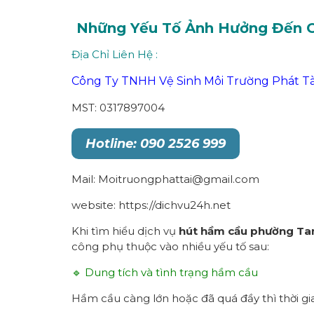
Những Yếu Tố Ảnh Hưởng Đến 
Địa Chỉ Liên Hệ :
Công Ty TNHH Vệ Sinh Môi Trường Phát Tà
MST: 0317897004
Hotline: 090 2526 999
Mail: Moitruongphattai@gmail.com
website: https://dichvu24h.net
Khi tìm hiểu dịch vụ
hút hầm cầu
p
hường
Ta
công phụ thuộc vào nhiều yếu tố sau:
🔹 Dung tích và tình trạng hầm cầu
Hầm cầu càng lớn hoặc đã quá đầy thì thời gi