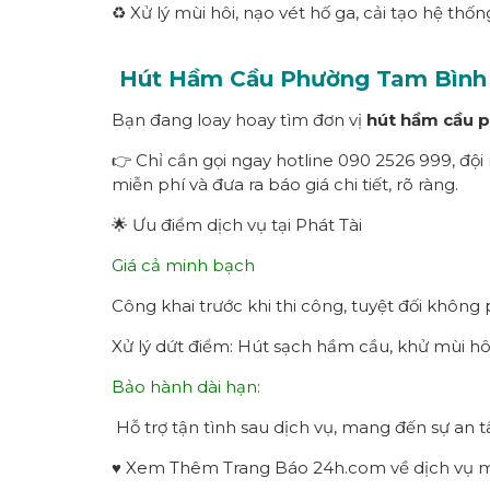
♻️ Xử lý mùi hôi, nạo vét hố ga, cải tạo hệ thố
Hút Hầm Cầu Phường
Tam Bình
Bạn đang loay hoay tìm đơn vị
hút hầm cầu 
👉 Chỉ cần gọi ngay hotline 090 2526 999, đội
miễn phí và đưa ra báo giá chi tiết, rõ ràng.
🌟 Ưu điểm dịch vụ tại Phát Tài
Giá cả minh bạch
Công khai trước khi thi công, tuyệt đối không 
Xử lý dứt điểm: Hút sạch hầm cầu, khử mùi hôi 
Bảo hành dài hạn:
Hỗ trợ tận tình sau dịch vụ, mang đến sự an 
♥ Xem Thêm Trang Báo 24h.com về dịch vụ mô