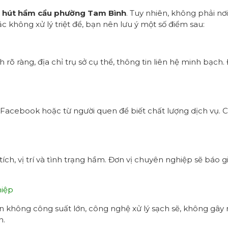
ụ
hút hầm cầu
p
hường
Tam Bình
. Tuy nhiên, không phải nơ
c không xử lý triệt để, bạn nên lưu ý một số điểm sau:
 rõ ràng, địa chỉ trụ sở cụ thể, thông tin liên hệ minh bạc
 Facebook hoặc từ người quen để biết chất lượng dịch vụ. 
.
h, vị trí và tình trạng hầm. Đơn vị chuyên nghiệp sẽ báo giá
hiệp
 không công suất lớn, công nghệ xử lý sạch sẽ, không gây mù
n.