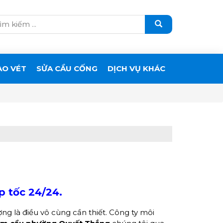
ẠO VÉT
SỬA CẦU CỐNG
DỊCH VỤ KHÁC
p tốc 24/24
.
ng là điều vô cùng cần thiết. Công ty môi