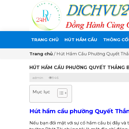
TRANG CHỦ
HÚT HẦM CẦU
THÔNG CỐ
Trang chủ
/
Hút Hầm Cầu Phường Quyết Thắn
HÚT HẦM CẦU PHƯỜNG QUYẾT THẮNG BI
admin
946
Mục lục
Hút hầm cầu phường Quyết Thắ
Nếu bạn đối mặt với sự cố hầm cầu bị đầy và t