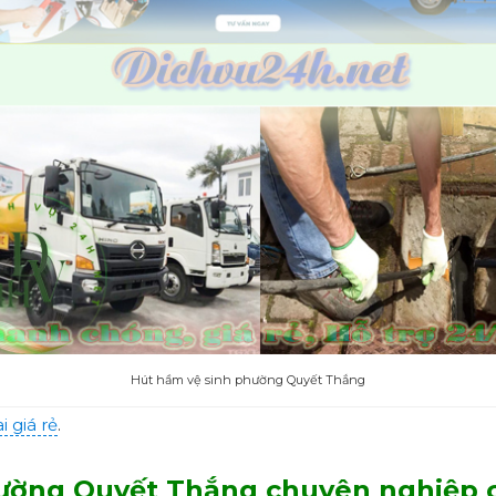
Hút hầm vệ sinh phường Quyết Thắng
 giá rẻ
.
ờng Quyết Thắng
chuyên nghiệp
c