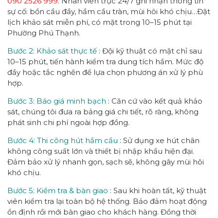
090 2526 999
. Nhân viên trực 24/7 ghi nhận thông tin
sự cố: bồn cầu đầy, hầm cầu tràn, mùi hôi khó chịu…Đặt
lịch khảo sát miễn phí, có mặt trong 10–15 phút tại
Phường Phú Thạnh.
Bước 2: Khảo sát thực tế
: Đội kỹ thuật có mặt chỉ sau
10–15 phút, tiến hành kiểm tra dung tích hầm. Mức độ
đầy hoặc tắc nghẽn để lựa chọn phương án xử lý phù
hợp.
Bước 3: Báo giá minh bạch
: Căn cứ vào kết quả khảo
sát, chúng tôi đưa ra bảng giá chi tiết, rõ ràng, không
phát sinh chi phí ngoài hợp đồng.
Bước 4: Thi công hút hầm cầu
: Sử dụng xe hút chân
không công suất lớn và thiết bị nhập khẩu hiện đại.
Đảm bảo xử lý nhanh gọn, sạch sẽ, không gây mùi hôi
khó chịu.
Bước 5: Kiểm tra & bàn giao
: Sau khi hoàn tất, kỹ thuật
viên kiểm tra lại toàn bộ hệ thống. Bảo đảm hoạt động
ổn định rồi mới bàn giao cho khách hàng. Đồng thời