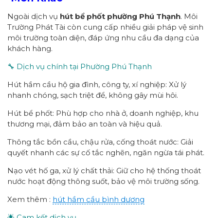
Ngoài dịch vụ
hút bể phốt
p
hường
Phú Thạnh
. Môi
Trường Phát Tài còn cung cấp nhiều giải pháp vệ sinh
môi trường toàn diện, đáp ứng nhu cầu đa dạng của
khách hàng.
🔧 Dịch vụ chính tại Phường Phú Thạnh
Hút hầm cầu hộ gia đình, công ty, xí nghiệp: Xử lý
nhanh chóng, sạch triệt để, không gây mùi hôi.
Hút bể phốt: Phù hợp cho nhà ở, doanh nghiệp, khu
thương mại, đảm bảo an toàn và hiệu quả.
Thông tắc bồn cầu, chậu rửa, cống thoát nước: Giải
quyết nhanh các sự cố tắc nghẽn, ngăn ngừa tái phát.
Nạo vét hố ga, xử lý chất thải: Giữ cho hệ thống thoát
nước hoạt động thông suốt, bảo vệ môi trường sống.
Xem thêm :
hút hầm cầu bình dương
🌟 Cam kết dịch vụ