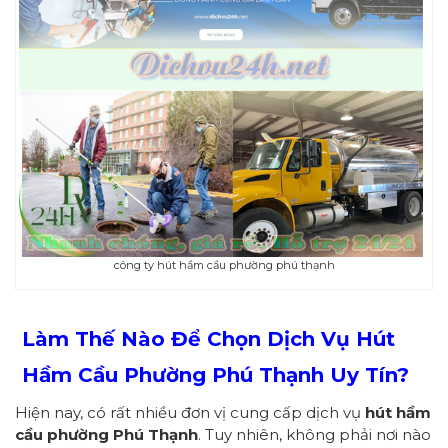
công ty hút hầm cầu phường phú thạnh
Làm Thế Nào Để Chọn Dịch Vụ Hút
Hầm Cầu Phường
Phú Thạnh
Uy Tín?
Hiện nay, có rất nhiều đơn vị cung cấp dịch vụ
hút hầm
cầu
p
hường
Phú Thạnh
. Tuy nhiên, không phải nơi nào