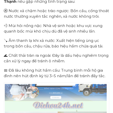
Thạnh
nếu gặp những tình trạng sau:
🚱 Nước xả chậm hoặc trào ngược: Bồn cầu, cống thoát
nước thường xuyên tắc nghẽn, xả nước không trôi.
💨 Mùi hôi nồng nặc: Nhà vệ sinh hoặc khu vực xung
quanh bốc mùi khó chịu dù đã vệ sinh nhiều lần.
🪠 Âm thanh lạ khi xả nước: Xuất hiện tiếng ùng ục
trong bồn cầu, chậu rửa, báo hiệu hầm chứa quá tải.
🌊 Chất thải tràn ra ngoài: Đây là dấu hiệu nghiêm trọng
cần xử lý ngay để tránh ô nhiễm.
📅 Đã lâu không hút hầm cầu: Trung bình mỗi hộ gia
đình nên hút định kỳ từ 3–5 năm/lần để tránh đầy tắc.