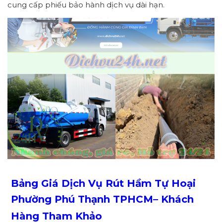
cung cấp phiếu bảo hành dịch vụ dài hạn.
Bảng Giá Dịch Vụ Rút Hầm Tự Hoại
Phường
Phú Thạnh
TPHCM
– Khách
Hàng Tham Khảo