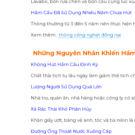
Lavabo, bồn rửa chén và bồn cầu cùng lúc xuấ
Hầm Cầu Đã Sử Dụng Nhiều Năm Chưa Hút
Thông thường từ 3 đến 5 năm nên thực hiện h
Xem thêm :
thông cống nghẹt đồng nai
Những Nguyên Nhân Khiến Hầm
Không Hút Hầm Cầu Định Kỳ
Chất thải tích tụ lâu ngày làm giảm thể tích 
Lượng Người Sử Dụng Quá Lớn
Nhà trọ, quán ăn, nhà hàng hoặc công ty có s
Xả Rác Thải Khó Phân Hủy
Khăn giấy ướt, băng vệ sinh, tóc và túi nilon 
Đường Ống Thoát Nước Xuống Cấp