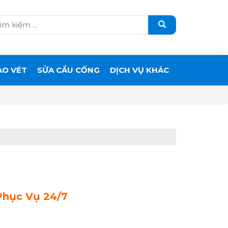
ẠO VÉT
SỬA CẦU CỐNG
DỊCH VỤ KHÁC
Phục Vụ 24/7