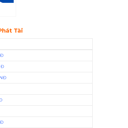
Phát Tài
NĐ
NĐ
VNĐ
Đ
NĐ