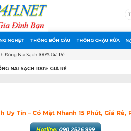
NG NGHẸT
THÔNG BỒN CẦU
THÔNG CHẬU RỬA
N
 Đồng Nai Sạch 100% Giá Rẻ
G NAI SẠCH 100% GIÁ RẺ
Uy Tín – Có Mặt Nhanh 15 Phút, Giá Rẻ, 
Hotline:
090 2526 999