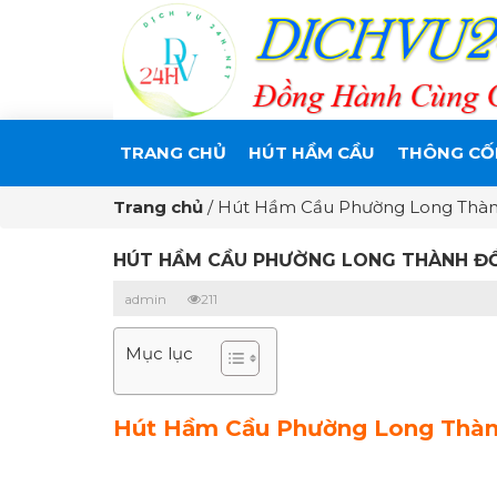
TRANG CHỦ
HÚT HẦM CẦU
THÔNG CỐ
Trang chủ
/
Hút Hầm Cầu Phường Long Thành
HÚT HẦM CẦU PHƯỜNG LONG THÀNH ĐỒN
admin
211
Mục lục
Hút Hầm Cầu Phường Long Thành 