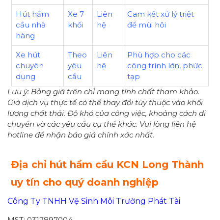
Hút hầm
Xe 7
Liên
Cam kết xử lý triệt
cầu nhà
khối
hệ
để mùi hôi
hàng
Xe hút
Theo
Liên
Phù hợp cho các
chuyên
yêu
hệ
công trình lớn, phức
dụng
cầu
tạp
Lưu ý: Bảng giá trên chỉ mang tính chất tham khảo.
Giá dịch vụ thực tế có thể thay đổi tùy thuộc vào khối
lượng chất thải. Độ khó của công việc, khoảng cách di
chuyển và các yêu cầu cụ thể khác. Vui lòng liên hệ
hotline để nhận báo giá chính xác nhất.
Địa chỉ hút hầm cầu KCN Long Thành
uy tín cho quý doanh nghiệp
Công Ty TNHH Vệ Sinh Môi Trường Phát Tài
MST: 0317897004