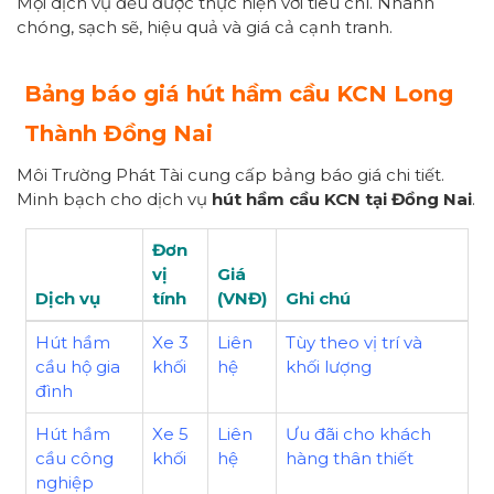
Mọi dịch vụ đều được thực hiện với tiêu chí. Nhanh
chóng, sạch sẽ, hiệu quả và giá cả cạnh tranh.
Bảng báo giá hút hầm cầu KCN Long
Thành Đồng Nai
Môi Trường Phát Tài cung cấp bảng báo giá chi tiết.
Minh bạch cho dịch vụ
hút hầm cầu KCN tại Đồng Nai
.
Đơn
vị
Giá
Dịch vụ
tính
(VNĐ)
Ghi chú
Hút hầm
Xe 3
Liên
Tùy theo vị trí và
cầu hộ gia
khối
hệ
khối lượng
đình
Hút hầm
Xe 5
Liên
Ưu đãi cho khách
cầu công
khối
hệ
hàng thân thiết
nghiệp