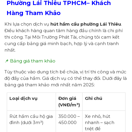
Phường
Lái Thiêu
TPHCM
– Khách
Hàng Tham Khảo
Khi lựa chọn dịch vụ
hút hầm cầu
p
hường
Lái Thiêu
.
Điều khách hàng quan tâm hàng đầu chính là chi phí
thi công. Tại Môi Trường Phát Tài, chúng tôi cam kết
cung cấp bảng giá minh bạch, hợp lý và cạnh tranh
nhất.
📌 Bảng giá tham khảo
Tùy thuộc vào dung tích bể chứa, vị trí thi công và mức
độ đầy của hầm. Giá dịch vụ có thể thay đổi. Dưới đây là
bảng giá tham khảo mới nhất năm 2025:
Loại dịch vụ
Đơn giá
Ghi chú
(VNĐ/m³)
Rút hầm cầu hộ gia
350.000 –
Xe nhỏ, hút
đình (dưới 3m³)
450.000
nhanh – sạch
triệt để