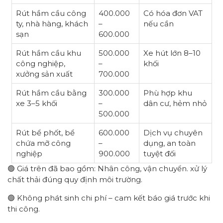
Rút hầm cầu công
400.000
Có hóa đơn VAT
ty, nhà hàng, khách
–
nếu cần
sạn
600.000
Rút hầm cầu khu
500.000
Xe hút lớn 8–10
công nghiệp,
–
khối
xưởng sản xuất
700.000
Rút hầm cầu bằng
300.000
Phù hợp khu
xe 3–5 khối
–
dân cư, hẻm nhỏ
500.000
Rút bể phốt, bể
600.000
Dịch vụ chuyên
chứa mỡ công
–
dụng, an toàn
nghiệp
900.000
tuyệt đối
🟢 Giá trên đã bao gồm: Nhân công, vận chuyển. xử lý
chất thải đúng quy định môi trường.
🟢 Không phát sinh chi phí – cam kết báo giá trước khi
thi công.