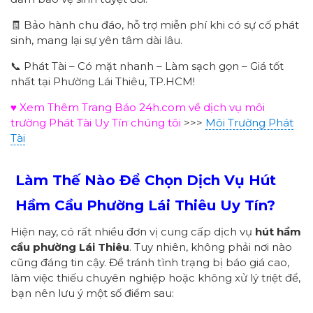
🧾 Bảo hành chu đáo, hỗ trợ miễn phí khi có sự cố phát
sinh, mang lại sự yên tâm dài lâu.
📞 Phát Tài – Có mặt nhanh – Làm sạch gọn – Giá tốt
nhất tại Phường Lái Thiêu, TP.HCM!
♥ Xem Thêm Trang Báo 24h.com về dịch vụ môi
trường Phát Tài Uy Tín chúng tôi
>>>
Môi Trường Phát
Tài
Làm Thế Nào Để Chọn Dịch Vụ Hút
Hầm Cầu Phường
Lái Thiêu
Uy Tín?
Hiện nay, có rất nhiều đơn vị cung cấp dịch vụ
hút hầm
cầu
p
hường
Lái Thiêu
. Tuy nhiên, không phải nơi nào
cũng đáng tin cậy. Để tránh tình trạng bị báo giá cao,
làm việc thiếu chuyên nghiệp hoặc không xử lý triệt để,
bạn nên lưu ý một số điểm sau: