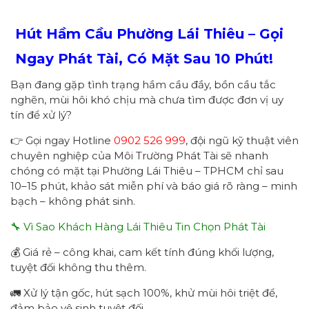
Hút Hầm Cầu Phường
Lái Thiêu
– Gọi
Ngay
Phát Tài
, Có Mặt Sau 1
0
Phút!
Bạn đang gặp tình trạng hầm cầu đầy, bồn cầu tắc
nghẽn, mùi hôi khó chịu mà chưa tìm được đơn vị uy
tín để xử lý?
👉 Gọi ngay Hotline
0902 526 999
, đội ngũ kỹ thuật viên
chuyên nghiệp của Môi Trường Phát Tài sẽ nhanh
chóng có mặt tại Phường Lái Thiêu – TPHCM chỉ sau
10–15 phút, khảo sát miễn phí và báo giá rõ ràng – minh
bạch – không phát sinh.
🔧 Vì Sao Khách Hàng Lái Thiêu Tin Chọn Phát Tài
💰 Giá rẻ – công khai, cam kết tính đúng khối lượng,
tuyệt đối không thu thêm.
🚛 Xử lý tận gốc, hút sạch 100%, khử mùi hôi triệt để,
đảm bảo vệ sinh tuyệt đối.