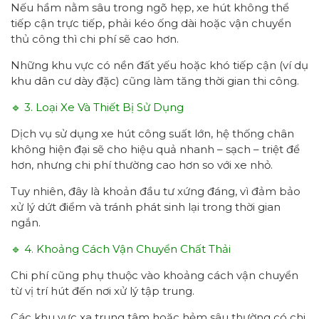
Nếu hầm nằm sâu trong ngõ hẹp, xe hút không thể
tiếp cận trực tiếp, phải kéo ống dài hoặc vận chuyển
thủ công thì chi phí sẽ cao hơn.
Những khu vực có nền đất yếu hoặc khó tiếp cận (ví dụ
khu dân cư dày đặc) cũng làm tăng thời gian thi công.
🔹 3. Loại Xe Và Thiết Bị Sử Dụng
Dịch vụ sử dụng xe hút công suất lớn, hệ thống chân
không hiện đại sẽ cho hiệu quả nhanh – sạch – triệt để
hơn, nhưng chi phí thường cao hơn so với xe nhỏ.
Tuy nhiên, đây là khoản đầu tư xứng đáng, vì đảm bảo
xử lý dứt điểm và tránh phát sinh lại trong thời gian
ngắn.
🔹 4. Khoảng Cách Vận Chuyển Chất Thải
Chi phí cũng phụ thuộc vào khoảng cách vận chuyển
từ vị trí hút đến nơi xử lý tập trung.
Các khu vực xa trung tâm hoặc hẻm sâu thường có chi