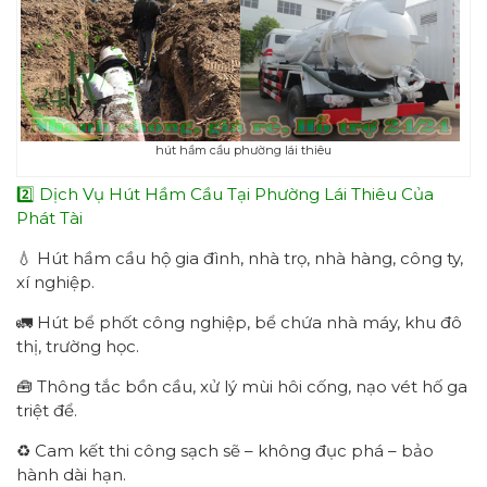
hút hầm cầu phường lái thiêu
2️⃣ Dịch Vụ Hút Hầm Cầu Tại Phường Lái Thiêu Của
Phát Tài
💧 Hút hầm cầu hộ gia đình, nhà trọ, nhà hàng, công ty,
xí nghiệp.
🚛 Hút bể phốt công nghiệp, bể chứa nhà máy, khu đô
thị, trường học.
🧰 Thông tắc bồn cầu, xử lý mùi hôi cống, nạo vét hố ga
triệt để.
♻️ Cam kết thi công sạch sẽ – không đục phá – bảo
hành dài hạn.