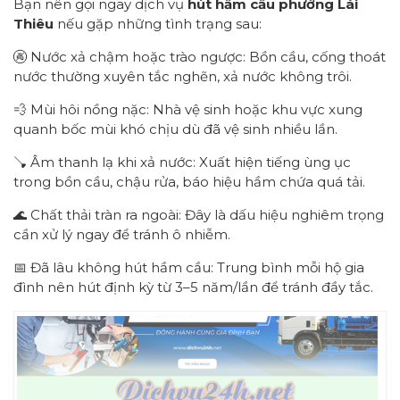
Bạn nên gọi ngay dịch vụ
hút hầm cầu
p
hường
Lái
Thiêu
nếu gặp những tình trạng sau:
🚱 Nước xả chậm hoặc trào ngược: Bồn cầu, cống thoát
nước thường xuyên tắc nghẽn, xả nước không trôi.
💨 Mùi hôi nồng nặc: Nhà vệ sinh hoặc khu vực xung
quanh bốc mùi khó chịu dù đã vệ sinh nhiều lần.
🪠 Âm thanh lạ khi xả nước: Xuất hiện tiếng ùng ục
trong bồn cầu, chậu rửa, báo hiệu hầm chứa quá tải.
🌊 Chất thải tràn ra ngoài: Đây là dấu hiệu nghiêm trọng
cần xử lý ngay để tránh ô nhiễm.
📅 Đã lâu không hút hầm cầu: Trung bình mỗi hộ gia
đình nên hút định kỳ từ 3–5 năm/lần để tránh đầy tắc.