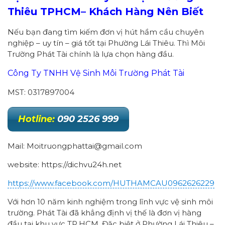
Thiêu
TPHCM
– Khách Hàng Nên Biết
Nếu bạn đang tìm kiếm đơn vị hút hầm cầu chuyên
nghiệp – uy tín – giá tốt tại Phường Lái Thiêu. Thì Môi
Trường Phát Tài chính là lựa chọn hàng đầu.
Công Ty TNHH Vệ Sinh Môi Trường Phát Tài
MST: 0317897004
Hotline:
090 2526 999
Mail: Moitruongphattai@gmail.com
website: https://dichvu24h.net
https://www.facebook.com/HUTHAMCAU0962626229
Với hơn 10 năm kinh nghiệm trong lĩnh vực vệ sinh môi
trường. Phát Tài đã khẳng định vị thế là đơn vị hàng
đầu tại khu vực TP.HCM. Đặc biệt ở Phường Lái Thiêu –