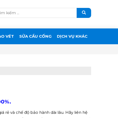
ẠO VÉT
SỬA CẦU CỐNG
DỊCH VỤ KHÁC
00%.
á rẻ và chế độ bảo hành dài lâu. Hãy liên hệ