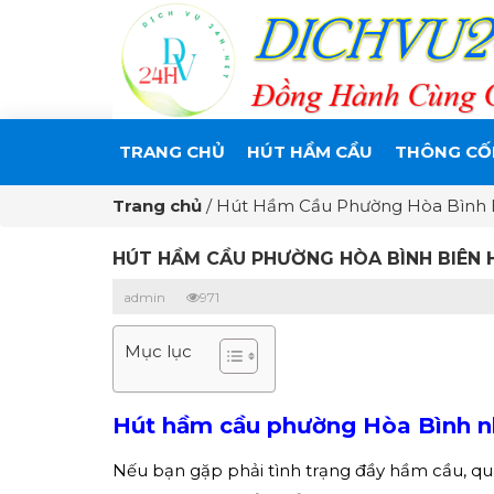
TRANG CHỦ
HÚT HẦM CẦU
THÔNG CỐ
Trang chủ
/
Hút Hầm Cầu Phường Hòa Bình 
HÚT HẦM CẦU PHƯỜNG HÒA BÌNH BIÊN 
admin
971
Mục lục
H
út hầm cầu phường Hòa Bình
n
Nếu bạn gặp phải tình trạng đầy hầm cầu, quá 