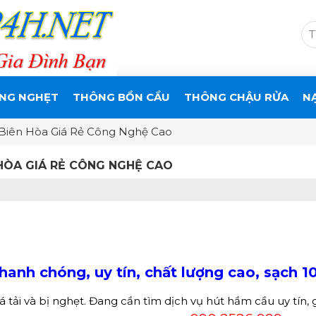
NG NGHẸT
THÔNG BỒN CẦU
THÔNG CHẬU RỬA
N
Biên Hòa Giá Rẻ Công Nghệ Cao
HÒA GIÁ RẺ CÔNG NGHỆ CAO
hanh chóng, uy tín, chất lượng cao, sạch 1
tải và bị nghẹt. Đang cần tìm dịch vụ hút hầm cầu uy tín, gi