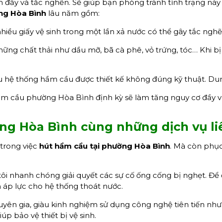
 đầy và tắc nghẽn. Sẽ giúp bạn phòng tránh tình trạng nà
ng Hòa Bình
lâu năm gồm:
iều giấy vệ sinh trong một lần xả nước có thể gây tắc nghẽ
ững chất thải như dầu mỡ, bã cà phê, vỏ trứng, tóc… Khi b
 hệ thống hầm cầu được thiết kế không đúng kỹ thuật. Dun
ầm cầu phường Hòa Bình định kỳ sẽ làm tăng nguy cơ đầy v
ờng Hòa Bình cùng những dịch vụ
l
 trong việc
hút hầm cầu
tại phường Hòa Bình
. Mà còn phụ
i nhanh chóng giải quyết các sự cố ống cống bị nghẹt. Để 
 áp lực cho hệ thống thoát nước.
yên gia, giàu kinh nghiệm sử dụng công nghệ tiên tiến như:
p bảo vệ thiết bị vệ sinh.