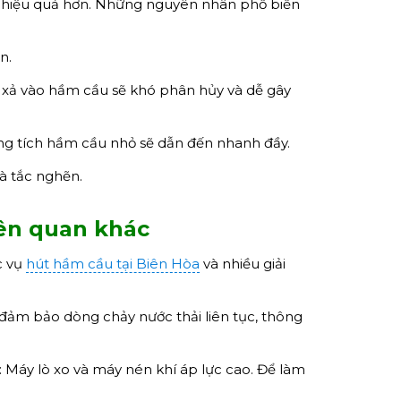
y hiệu quả hơn. Những nguyên nhân phổ biến
n.
ị xả vào hầm cầu sẽ khó phân hủy và dễ gây
g tích hầm cầu nhỏ sẽ dẫn đến nhanh đầy.
à tắc nghẽn.
iên quan
khác
c vụ
hút hầm cầu tại Biên Hòa
và nhiều giải
đảm bảo dòng chảy nước thải liên tục, thông
 Máy lò xo và máy nén khí áp lực cao. Để làm