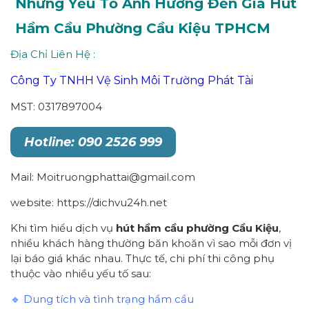
Những Yếu Tố Ảnh Hưởng Đến Giá Hút
Hầm Cầu Phường
Cầu Kiệu
TPHCM
Địa Chỉ Liên Hệ :
Công Ty TNHH Vệ Sinh Môi Trường Phát Tài
MST: 0317897004
Hotline: 090 2526 999
Mail: Moitruongphattai@gmail.com
website: https://dichvu24h.net
Khi tìm hiểu dịch vụ
hút hầm cầu
p
hường
Cầu Kiệu
,
nhiều khách hàng thường băn khoăn vì sao mỗi đơn vị
lại báo giá khác nhau. Thực tế, chi phí thi công phụ
thuộc vào nhiều yếu tố sau:
🔹 Dung tích và tình trạng hầm cầu