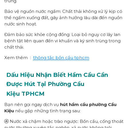
trùng.
Bảo vệ nguồn nước ngầm: Chất thải không xử lý kịp có
thể ngấm xuống đất, gây ảnh hưởng lâu dài đến nguồn
nước sinh hoạt.
Đảm bảo sức khỏe cộng đồng: Loại bỏ nguy cơ lây lan
bệnh tật liên quan đến vi khuẩn và ký sinh trùng trong
chất thải.
Xem thêm :
thông tắc bồn cầu tphcm
Dấu Hiệu Nhận Biết Hầm Cầu Cần
Được Hút Tại Phường
Cầu
Kiệu
TPHCM
Bạn nên gọi ngay dịch vụ
hút hầm cầu
p
hường
Cầu
Kiệu
nếu gặp những tình trạng sau:
🚱 Nước xả chậm hoặc trào ngược: Bồn cầu, cống thoát
nước thường xuyên tắc nghẽn, xả nước không trôi.