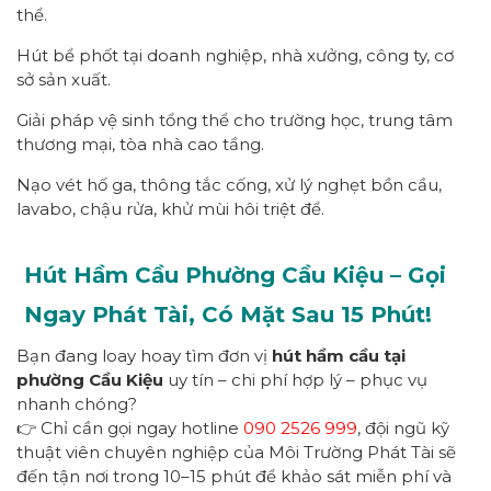
thể.
Hút bể phốt tại doanh nghiệp, nhà xưởng, công ty, cơ
sở sản xuất.
Giải pháp vệ sinh tổng thể cho trường học, trung tâm
thương mại, tòa nhà cao tầng.
Nạo vét hố ga, thông tắc cống, xử lý nghẹt bồn cầu,
lavabo, chậu rửa, khử mùi hôi triệt để.
Hút Hầm Cầu Phường
Cầu Kiệu
– Gọi
Ngay
Phát Tài
, Có Mặt Sau 1
5
Phút!
Bạn đang loay hoay tìm đơn vị
hút hầm cầu tại
phường Cầu Kiệu
uy tín – chi phí hợp lý – phục vụ
nhanh chóng?
👉 Chỉ cần gọi ngay hotline
090 2526 999
, đội ngũ kỹ
thuật viên chuyên nghiệp của Môi Trường Phát Tài sẽ
đến tận nơi trong 10–15 phút để khảo sát miễn phí và