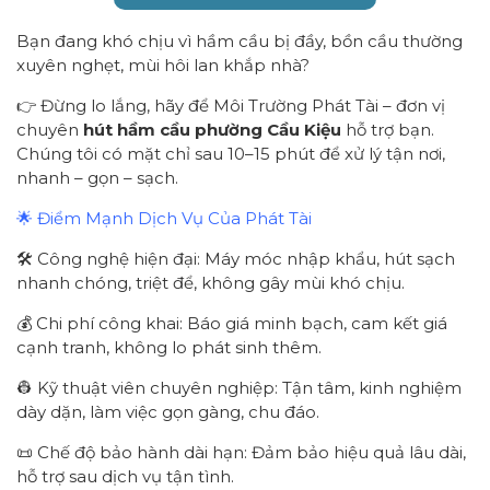
Bạn đang khó chịu vì hầm cầu bị đầy, bồn cầu thường
xuyên nghẹt, mùi hôi lan khắp nhà?
👉 Đừng lo lắng, hãy để Môi Trường Phát Tài – đơn vị
chuyên
hút hầm cầu
phường Cầu Kiệu
hỗ trợ bạn.
Chúng tôi có mặt chỉ sau 10–15 phút để xử lý tận nơi,
nhanh – gọn – sạch.
🌟 Điểm Mạnh Dịch Vụ Của Phát Tài
🛠 Công nghệ hiện đại: Máy móc nhập khẩu, hút sạch
nhanh chóng, triệt để, không gây mùi khó chịu.
💰 Chi phí công khai: Báo giá minh bạch, cam kết giá
cạnh tranh, không lo phát sinh thêm.
👷 Kỹ thuật viên chuyên nghiệp: Tận tâm, kinh nghiệm
dày dặn, làm việc gọn gàng, chu đáo.
📜 Chế độ bảo hành dài hạn: Đảm bảo hiệu quả lâu dài,
hỗ trợ sau dịch vụ tận tình.