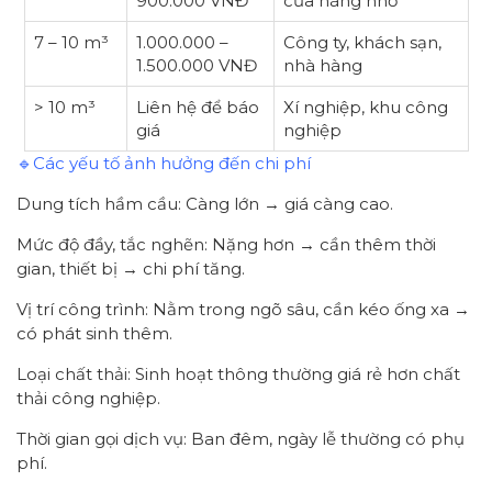
900.000 VNĐ
cửa hàng nhỏ
7 – 10 m³
1.000.000 –
Công ty, khách sạn,
1.500.000 VNĐ
nhà hàng
> 10 m³
Liên hệ để báo
Xí nghiệp, khu công
giá
nghiệp
🔹Các yếu tố ảnh hưởng đến chi phí
Dung tích hầm cầu: Càng lớn → giá càng cao.
Mức độ đầy, tắc nghẽn: Nặng hơn → cần thêm thời
gian, thiết bị → chi phí tăng.
Vị trí công trình: Nằm trong ngõ sâu, cần kéo ống xa →
có phát sinh thêm.
Loại chất thải: Sinh hoạt thông thường giá rẻ hơn chất
thải công nghiệp.
Thời gian gọi dịch vụ: Ban đêm, ngày lễ thường có phụ
phí.