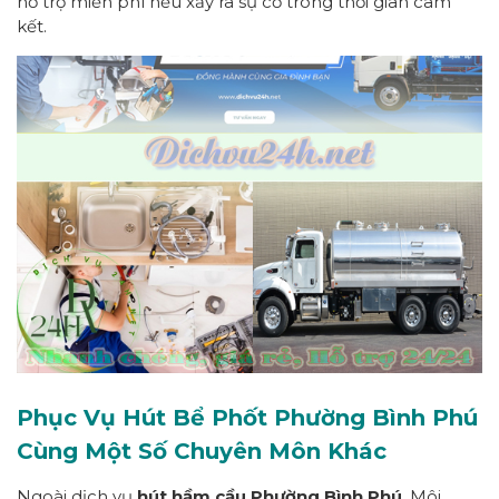
hỗ trợ miễn phí nếu xảy ra sự cố trong thời gian cam
kết.
Phục Vụ Hút Bể Phốt Phường Bình Phú
Cùng Một Số Chuyên Môn Khác
Ngoài dịch vụ
hút hầm cầu Phường Bình Phú
, Môi