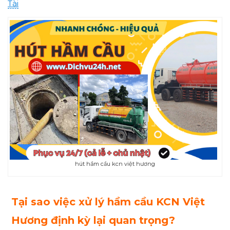
Tài
hút hầm cầu kcn việt hương
Tại sao việc xử lý hầm cầu KCN Việt
Hương định kỳ lại quan trọng?