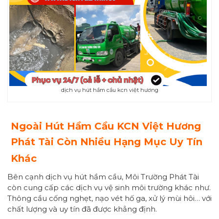
dịch vụ hút hầm cầu kcn việt hương
Ngoài Hút Hầm Cầu KCN Việt Hương
Phát Tài Còn Nhiều Hạng Mục Uy Tín
Khác
Bên cạnh dịch vụ hút hầm cầu, Môi Trường Phát Tài
còn cung cấp các dịch vụ vệ sinh môi trường khác như.
Thông cầu cống nghẹt, nạo vét hố ga, xử lý mùi hôi… với
chất lượng và uy tín đã được khẳng định.