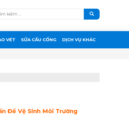
ẠO VÉT
SỬA CẦU CỐNG
DỊCH VỤ KHÁC
ấn Đề Vệ Sinh Môi Trường