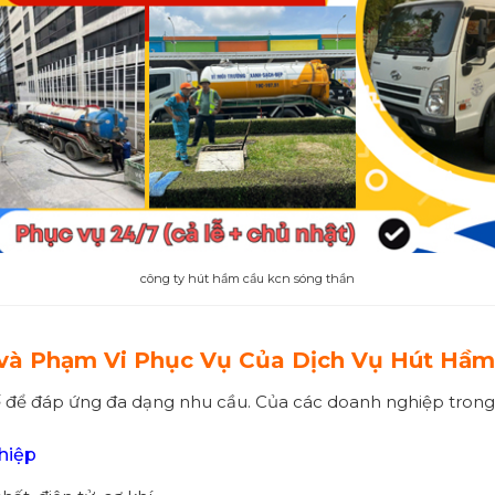
công ty hút hầm cầu kcn sóng thần
 và Phạm Vi Phục Vụ Của Dịch Vụ Hút Hầ
kế để đáp ứng đa dạng nhu cầu. Của các doanh nghiệp tron
hiệp