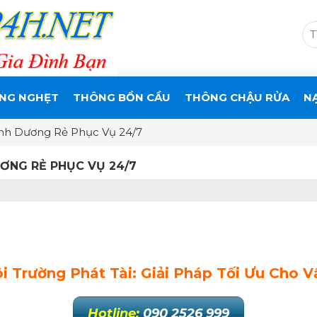
NG NGHẸT
THÔNG BỒN CẦU
THÔNG CHẬU RỬA
N
nh Dương Rẻ Phục Vụ 24/7
ƠNG RẺ PHỤC VỤ 24/7
Trường Phát Tài: Giải Pháp Tối Ưu Cho V
Hotline:
090 2526 999