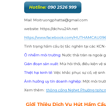
Hotline:
090 2526 999
Mail: Moitruongphattai@gmail.com
website: https://dichvu24h.net
https://www.facebook.com/HUTHAMCAU09
Tình trạng hầm cầu bị tắc nghẽn tại các KCN
Ô nhiễm môi trường
: Nước thải tràn ra ngoà
Gián đoạn sản xuất
: Mùi hôi thối, điều kiện v
Thiệt hại kinh tế
: Việc khắc phục sự cố, vệ sin
Ảnh hưởng uy tín doanh nghiệp
: Một môi trư
Xem thêm :
thông cống
Nghẹt Phường
tphc
Giới Thiệu Dịch Vụ Hút Hầm C