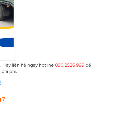
 Hãy liên hệ ngay hotline
090 2526 999
để
 chi phí.
i
g?