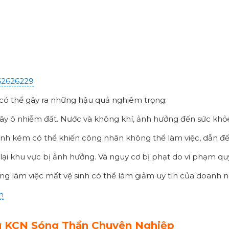
62626229
 có thể gây ra những hậu quả nghiêm trọng:
i gây ô nhiễm đất. Nước và không khí, ảnh hưởng đến sức kh
ệ sinh kém có thể khiến công nhân không thể làm việc, dẫn đế
h lại khu vực bị ảnh hưởng. Và nguy cơ bị phạt do vi phạm q
ờng làm việc mất vệ sinh có thể làm giảm uy tín của doanh 
m
ầu KCN Sóng Thần Chuyên Nghiệp