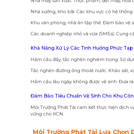
Nhà máy sản xuất: Thực phẩm, dệt may, hóa ch
Nhà xưởng, kho bãi: Các khu vực có hệ thống 
Khu văn phòng, nhà ăn tập thể: Đảm bảo vệ s
Các doanh nghiệp nhỏ và vừa (SMEs): Cung cấ
Khả Năng Xử Lý Các Tình Huống Phức Tạp
Hầm cầu đầy, tắc nghẽn nghiêm trọng: Sử dụn
Tắc nghẽn đường ống thoát nước: Khảo sát, xác
Hầm cầu lâu ngày không được vệ sinh: Đưa ra 
Đảm Bảo Tiêu Chuẩn Vệ Sinh Cho Khu Cô
Môi Trường Phát Tài cam kết thực hiện dịch 
vững cho KCN.
Môi Trường Phát Tài Lựa Chọn 