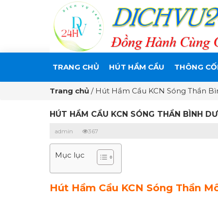
TRANG CHỦ
HÚT HẦM CẦU
THÔNG CỐ
Trang chủ
/
Hút Hầm Cầu KCN Sóng Thần Bì
HÚT HẦM CẦU KCN SÓNG THẦN BÌNH DƯ
admin
367
Mục lục
Hút Hầm Cầu KCN Sóng Thần Môi 