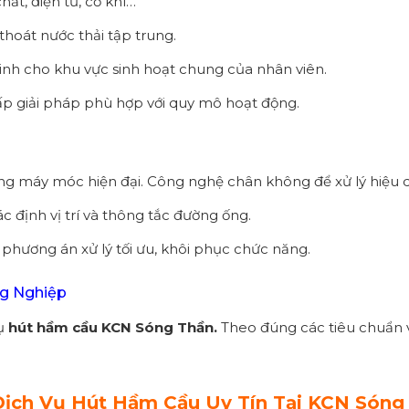
ất, điện tử, cơ khí…
thoát nước thải tập trung.
inh cho khu vực sinh hoạt chung của nhân viên.
p giải pháp phù hợp với quy mô hoạt động.
g máy móc hiện đại. Công nghệ chân không để xử lý hiệu 
 định vị trí và thông tắc đường ống.
phương án xử lý tối ưu, khôi phục chức năng.
ng Nghiệp
vụ
hút hầm cầu KCN Sóng Thần.
Theo đúng các tiêu chuẩn v
Dịch Vụ Hút Hầm Cầu Uy Tín Tại KCN Sóng