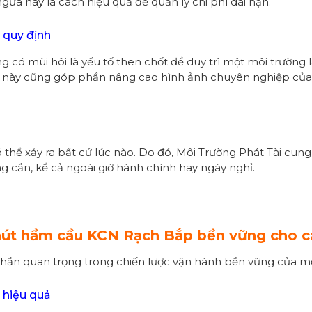
ừa này là cách hiệu quả để quản lý chi phí dài hạn.
 quy định
g có mùi hôi là yếu tố then chốt để duy trì một môi trường
ều này cũng góp phần nâng cao hình ảnh chuyên nghiệp của
 thể xảy ra bất cứ lúc nào. Do đó, Môi Trường Phát Tài cun
g cần, kể cả ngoài giờ hành chính hay ngày nghỉ.
 hút hầm cầu KCN Rạch Bắp bền vững cho 
 phần quan trọng trong chiến lược vận hành bền vững của m
c hiệu quả