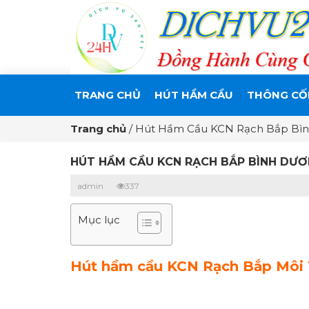
TRANG CHỦ
HÚT HẦM CẦU
THÔNG CỐ
Trang chủ
/
Hút Hầm Cầu KCN Rạch Bắp Bìn
HÚT HẦM CẦU KCN RẠCH BẮP BÌNH DƯƠ
admin
337
Mục lục
Hút hầm cầu KCN Rạch Bắp Môi T