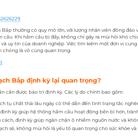
62626229
ắp thường có quy mô lớn, với lượng nhân viên đông đảo và
m cầu. Khi hầm cầu bị đầy, không chỉ gây ra mùi hôi khó ch
và uy tín của doanh nghiệp. Việc tìm kiếm một đơn vị cung
h chóng là vô cùng quan trọng.
m
ch Bắp định kỳ lại quan trọng?
vẫn cần được bảo trì định kỳ. Các lý do chính bao gồm:
 tụ chất thải lâu ngày có thể dẫn đến tình trạng tắc nghẽn,
g định kỳ giúp hệ thống hầm cầu hoạt động bền bỉ hơn, trá
ng cách, định kỳ giúp ngăn chặn ô nhiễm nguồn nước và khôn
ạch sẽ, không mùi hôi là yếu tố quan trọng cho sức khỏe và 