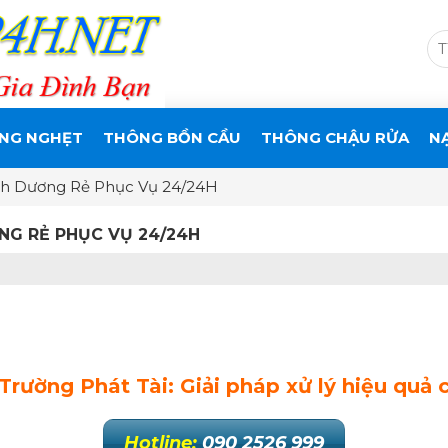
NG NGHẸT
THÔNG BỒN CẦU
THÔNG CHẬU RỬA
N
h Dương Rẻ Phục Vụ 24/24H
NG RẺ PHỤC VỤ 24/24H
rường Phát Tài: Giải pháp xử lý hiệu quả
Hotline:
090 2526 999