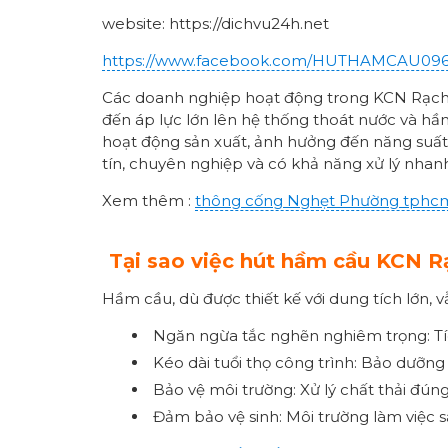
website: https://dichvu24h.net
https://www.facebook.com/HUTHAMCAU09
Các doanh nghiệp hoạt động trong KCN Rạch B
đến áp lực lớn lên hệ thống thoát nước và hầ
hoạt động sản xuất, ảnh hưởng đến năng suất 
tín, chuyên nghiệp và có khả năng xử lý nhan
Xem thêm :
thông cống
Nghẹt Phường
tphc
Tại sao việc hút hầm cầu KCN Rạ
Hầm cầu, dù được thiết kế với dung tích lớn, 
Ngăn ngừa tắc nghẽn nghiêm trọng: Tích
Kéo dài tuổi thọ công trình: Bảo dưỡn
Bảo vệ môi trường: Xử lý chất thải đú
Đảm bảo vệ sinh: Môi trường làm việc s