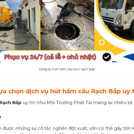
công ty hút hầm cầu kcn rạch bắp
 lựa chọn dịch vụ hút hầm cầu Rạch Bắp uy t
 Rạch Bắp
uy tín như Môi Trường Phát Tài mang lại nhiều lợi
o
được những sự cố tắc nghẽn đột xuất, vốn có thể gây tốn k