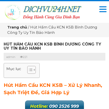
Trang chủ
/
Hút Hầm Cầu KCN KSB Bình Dương
Công Ty Uy Tín Bảo Hành
HÚT HẦM CẦU KCN KSB BÌNH DƯƠNG CÔNG TY
UY TÍN BẢO HÀNH
admin
221
Mục lục
Hút Hầm Cầu KCN KSB – Xử Lý Nhanh,
Sạch Triệt Để, Giá Hợp Lý
Hotline:
090 2526 999