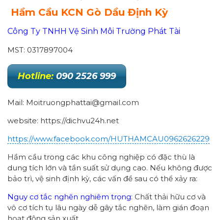
Hầm Cầu KCN Gò Dầu Định Kỳ
Công Ty TNHH Vệ Sinh Môi Trường Phát Tài
MST: 0317897004
Hotline:
090 2526 999
Mail: Moitruongphattai@gmail.com
website: https://dichvu24h.net
https://www.facebook.com/HUTHAMCAU0962626229
Hầm cầu trong các khu công nghiệp có đặc thù là
dung tích lớn và tần suất sử dụng cao. Nếu không được
bảo trì, vệ sinh định kỳ, các vấn đề sau có thể xảy ra:
Nguy cơ tắc nghẽn nghiêm trọng
: Chất thải hữu cơ và
vô cơ tích tụ lâu ngày dễ gây tắc nghẽn, làm gián đoạn
hoạt động sản xuất.