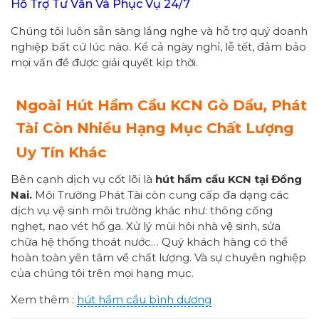
Hỗ Trợ Tư Vấn Và Phục Vụ 24/7
Chúng tôi luôn sẵn sàng lắng nghe và hỗ trợ quý doanh
nghiệp bất cứ lúc nào. Kể cả ngày nghỉ, lễ tết, đảm bảo
mọi vấn đề được giải quyết kịp thời.
Ngoài Hút Hầm Cầu KCN Gò Dầu, Phát
Tài Còn Nhiều Hạng Mục Chất Lượng
Uy Tín Khác
Bên cạnh dịch vụ cốt lõi là
hút hầm cầu KCN tại Đồng
Nai.
Môi Trường Phát Tài còn cung cấp đa dạng các
dịch vụ vệ sinh môi trường khác như: thông cống
nghẹt, nạo vét hố ga. Xử lý mùi hôi nhà vệ sinh, sửa
chữa hệ thống thoát nước… Quý khách hàng có thể
hoàn toàn yên tâm về chất lượng. Và sự chuyên nghiệp
của chúng tôi trên mọi hạng mục.
Xem thêm :
hút hầm cầu bình dương