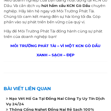
Nếu doanh nghiệp của bạn đang hoạt động tại KCN Gò
Dầu. Và cần dịch vụ
hút hầm cầu KCN Gò Dầu
chuyên
nghiệp. Hãy liên hệ ngay với Môi Trường Phát Tài.
Chúng tôi cam kết mang đến sự hài lòng tối đa. Góp
phần vào sự phát triển bền vững của quý vị.
Hãy để Môi Trường Phát Tài đồng hành cùng sự phát
triển của doanh nghiệp bạn!
MÔI TRƯỜNG PHÁT TÀI – VÌ MỘT KCN GÒ DẦU
XANH – SẠCH – ĐẸP
BÀI VIẾT LIÊN QUAN
Nạo Vét Hố Ga Tại Đồng Nai Công Ty Uy Tín Dịch
Vụ 24/24
Thông Cống Nghẹt Đồng Nai Rẻ Sạch 100%