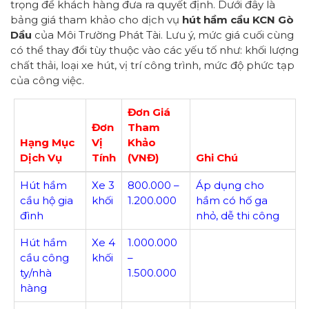
trọng để khách hàng đưa ra quyết định. Dưới đây là
bảng giá tham khảo cho dịch vụ
hút hầm cầu KCN Gò
Dầu
của Môi Trường Phát Tài. Lưu ý, mức giá cuối cùng
có thể thay đổi tùy thuộc vào các yếu tố như: khối lượng
chất thải, loại xe hút, vị trí công trình, mức độ phức tạp
của công việc.
Đơn Giá
Đơn
Tham
Hạng Mục
Vị
Khảo
Dịch Vụ
Tính
(VNĐ)
Ghi Chú
Hút hầm
Xe 3
800.000 –
Áp dụng cho
cầu hộ gia
khối
1.200.000
hầm có hố ga
đình
nhỏ, dễ thi công
Hút hầm
Xe 4
1.000.000
cầu công
khối
–
ty/nhà
1.500.000
hàng