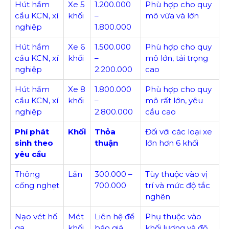
Hút hầm
Xe 5
1.200.000
Phù hợp cho quy
cầu KCN, xí
khối
–
mô vừa và lớn
nghiệp
1.800.000
Hút hầm
Xe 6
1.500.000
Phù hợp cho quy
cầu KCN, xí
khối
–
mô lớn, tải trọng
nghiệp
2.200.000
cao
Hút hầm
Xe 8
1.800.000
Phù hợp cho quy
cầu KCN, xí
khối
–
mô rất lớn, yêu
nghiệp
2.800.000
cầu cao
Phí phát
Khối
Thỏa
Đối với các loại xe
sinh theo
thuận
lớn hơn 6 khối
yêu cầu
Thông
Lần
300.000 –
Tùy thuộc vào vị
cống nghẹt
700.000
trí và mức độ tắc
nghẽn
Nạo vét hố
Mét
Liên hệ để
Phụ thuộc vào
ga
khối
báo giá
khối lượng và độ