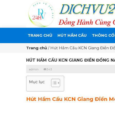
TRANG CHỦ
HÚT HẦM CẦU
THÔNG CỐ
Trang chủ
/
Hút Hầm Cầu KCN Giang Điền Đồn
HÚT HẦM CẦU KCN GIANG ĐIỀN ĐỒNG NA
admin
343
Mục lục
Hút Hầm Cầu KCN Giang Điền Môi