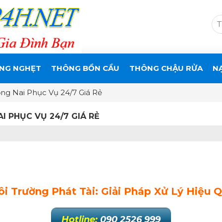
NG NGHẸT
THÔNG BỒN CẦU
THÔNG CHẬU RỬA
N
g Nai Phục Vụ 24/7 Giá Rẻ
I PHỤC VỤ 24/7 GIÁ RẺ
 Trường Phát Tài: Giải Pháp Xử Lý Hiệu 
Hotline:
090 2526 999