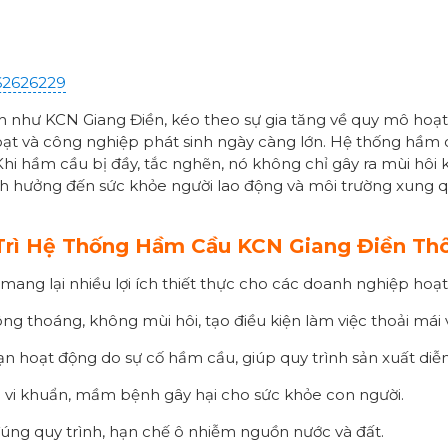
62626229
h như KCN Giang Điền, kéo theo sự gia tăng về quy mô hoạ
hoạt và công nghiệp phát sinh ngày càng lớn. Hệ thống hầm c
. Khi hầm cầu bị đầy, tắc nghẽn, nó không chỉ gây ra mùi hôi
nh hưởng đến sức khỏe người lao động và môi trường xung 
Trì Hệ Thống Hầm Cầu KCN Giang Điền Th
mang lại nhiều lợi ích thiết thực cho các doanh nghiệp hoạ
ông thoáng, không mùi hôi, tạo điều kiện làm việc thoải mái
ạn hoạt động do sự cố hầm cầu, giúp quy trình sản xuất diễn 
a vi khuẩn, mầm bệnh gây hại cho sức khỏe con người.
i đúng quy trình, hạn chế ô nhiễm nguồn nước và đất.