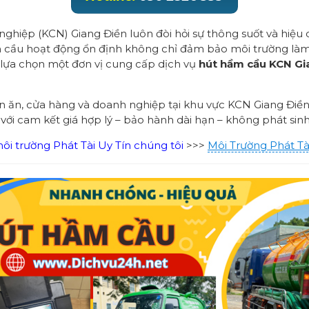
nghiệp (KCN) Giang Điền luôn đòi hỏi sự thông suốt và hiệu
m cầu hoạt động ổn định không chỉ đảm bảo môi trường làm 
c lựa chọn một đơn vị cung cấp dịch vụ
hút hầm cầu KCN Gi
án ăn, cửa hàng và doanh nghiệp tại khu vực KCN Giang Điền
 với cam kết giá hợp lý – bảo hành dài hạn – không phát sinh
i trường Phát Tài Uy Tín chúng tôi
>>>
Môi Trường Phát Tà