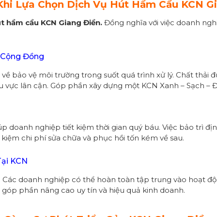
 Khi Lựa Chọn Dịch Vụ Hút Hầm Cầu KCN G
t hầm cầu KCN Giang Điền.
Đồng nghĩa với việc doanh nghi
 Cộng Đồng
về bảo vệ môi trường trong suốt quá trình xử lý. Chất thải
khu vực lân cận. Góp phần xây dựng một KCN Xanh – Sạch – 
doanh nghiệp tiết kiệm thời gian quý báu. Việc bảo trì định
kiệm chi phí sửa chữa và phục hồi tốn kém về sau.
Tại KCN
t. Các doanh nghiệp có thể hoàn toàn tập trung vào hoạt đ
ày góp phần nâng cao uy tín và hiệu quả kinh doanh.