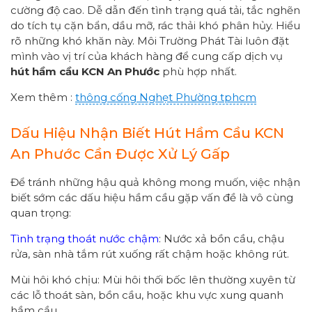
cường độ cao. Dễ dẫn đến tình trạng quá tải, tắc nghẽn
do tích tụ cặn bẩn, dầu mỡ, rác thải khó phân hủy. Hiểu
rõ những khó khăn này. Môi Trường Phát Tài luôn đặt
mình vào vị trí của khách hàng để cung cấp dịch vụ
hút hầm cầu KCN An Phước
phù hợp nhất.
Xem thêm :
thông cống
Nghẹt Phường
tphcm
Dấu Hiệu Nhận Biết Hút Hầm Cầu KCN
An Phước Cần Được Xử Lý Gấp
Để tránh những hậu quả không mong muốn, việc nhận
biết sớm các dấu hiệu hầm cầu gặp vấn đề là vô cùng
quan trọng:
Tình trạng thoát nước chậm
: Nước xả bồn cầu, chậu
rửa, sàn nhà tắm rút xuống rất chậm hoặc không rút.
Mùi hôi khó chịu: Mùi hôi thối bốc lên thường xuyên từ
các lỗ thoát sàn, bồn cầu, hoặc khu vực xung quanh
hầm cầu.