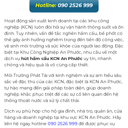
Hotline:
090 2526 999
Hoạt động sản xuất kinh doanh tại các khu công
nghiệp (KCN) luôn đòi hỏi sự vận hành thông suốt và ổn
định. Tuy nhiên, vấn đề tắc nghẽn hầm cầu, bể phốt có
thể gây ảnh hưởng nghiêm trọng đến tiến độ công việc,
vệ sinh môi trường và sức khỏe của người lao động. Đặc
biệt tại Khu Công Nghiệp An Phước, nhu cầu về một
dịch vụ
hút hầm cầu KCN An Phước
uy tín, nhanh
chóng và hiệu quả là vô cùng cấp thiết.
Môi Trường Phát Tài với kinh nghiệm và sự am hiểu sâu
sắc về đặc thù của các KCN, đặc biệt là KCN An Phước,
tự hào mang đến giải pháp toàn diện, giúp doanh
nghiệp khắc phục triệt để các sự cố liên quan đến hệ
thống thoát nước và xử lý chất thải.
Dịch vụ phù hợp cho hộ gia đình, nhà trọ, quán ăn, cửa
hàng và doanh nghiệp tại khu vực KCN An Phước. Hãy
liên hệ ngay hotline
090 2526 999
để được phục vụ