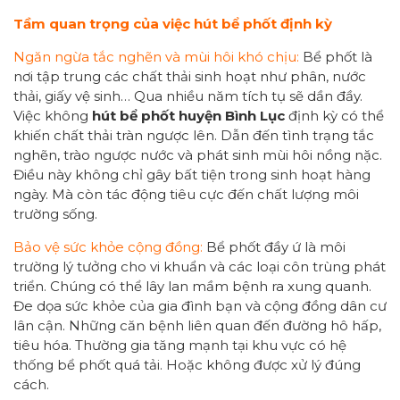
Tầm quan trọng của việc hút bể phốt định kỳ
Ngăn ngừa tắc nghẽn và mùi hôi khó chịu:
Bể phốt là
nơi tập trung các chất thải sinh hoạt như phân, nước
thải, giấy vệ sinh… Qua nhiều năm tích tụ sẽ dần đầy.
Việc không
hút bể phốt
huyện Bình Lục
định kỳ có thể
khiến chất thải tràn ngược lên. Dẫn đến tình trạng tắc
nghẽn, trào ngược nước và phát sinh mùi hôi nồng nặc.
Điều này không chỉ gây bất tiện trong sinh hoạt hàng
ngày. Mà còn tác động tiêu cực đến chất lượng môi
trường sống.
Bảo vệ sức khỏe cộng đồng:
Bể phốt đầy ứ là môi
trường lý tưởng cho vi khuẩn và các loại côn trùng phát
triển. Chúng có thể lây lan mầm bệnh ra xung quanh.
Đe dọa sức khỏe của gia đình bạn và cộng đồng dân cư
lân cận. Những căn bệnh liên quan đến đường hô hấp,
tiêu hóa. Thường gia tăng mạnh tại khu vực có hệ
thống bể phốt quá tải. Hoặc không được xử lý đúng
cách.