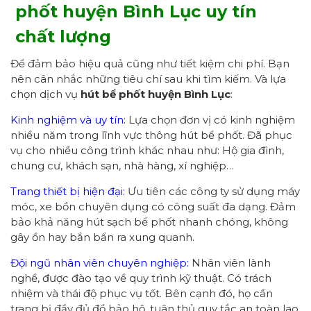
phốt huyện Bình Lục uy tín
chất lượng
Để đảm bảo hiệu quả cũng như tiết kiệm chi phí. Bạn
nên cân nhắc những tiêu chí sau khi tìm kiếm. Và lựa
chọn dịch vụ
hút bể phốt huyện Bình Lục
:
Kinh nghiệm và uy tín:
Lựa chọn đơn vị có kinh nghiệm
nhiều năm trong lĩnh vực thông hút bể phốt. Đã phục
vụ cho nhiều công trình khác nhau như: Hộ gia đình,
chung cư, khách sạn, nhà hàng, xí nghiệp…
Trang thiết bị hiện đại:
Ưu tiên các công ty sử dụng máy
móc, xe bồn chuyên dụng có công suất đa dạng. Đảm
bảo khả năng hút sạch bể phốt nhanh chóng, không
gây ồn hay bắn bẩn ra xung quanh.
Đội ngũ nhân viên chuyên nghiệp:
Nhân viên lành
nghề, được đào tạo về quy trình kỹ thuật. Có trách
nhiệm và thái độ phục vụ tốt. Bên cạnh đó, họ cần
trang bị đầy đủ đồ bảo hộ, tuân thủ quy tắc an toàn lao