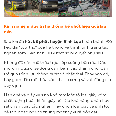
Kinh nghiệm duy trì hệ thống bể phốt
hiệu quả
lâu
bền
Sau khi đã
hút bể phốt
huyện Bình Lục
hoàn thành. Để
kéo dài “tuổi thọ” của hệ thống và tránh tình trạng tắc
nghẽn sớm. Bạn nên lưu ý một số bí quyết như sau:
Không đổ dầu mỡ thừa trực tiếp xuống bồn rửa: Dầu
mỡ khi nguội đi sẽ đóng cặn, bám vào thành ống. Cản
trở quá trình lưu thông nước và chất thải. Thay vào đó,
hãy gom dầu mỡ thừa vào chai lọ riêng và vứt đúng nơi
quy định.
Hạn chế xả giấy vệ sinh khó tan: Một số loại giấy kém
chất lượng hoặc khăn giấy ướt. Có khả năng phân hủy
rất chậm, gây tắc nghẽn. Hãy chọn loại giấy vệ sinh tốt,
dễ tan, hoặc bỏ vào thùng rác thay vì xả bồn cầu.