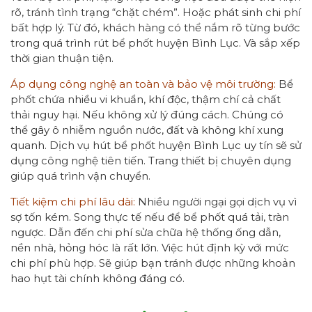
rõ, tránh tình trạng “chặt chém”. Hoặc phát sinh chi phí
bất hợp lý. Từ đó, khách hàng có thể nắm rõ từng bước
trong quá trình rút bể phốt huyện Bình Lục. Và sắp xếp
thời gian thuận tiện.
Áp dụng công nghệ an toàn và bảo vệ môi trường:
Bể
phốt chứa nhiều vi khuẩn, khí độc, thậm chí cả chất
thải nguy hại. Nếu không xử lý đúng cách. Chúng có
thể gây ô nhiễm nguồn nước, đất và không khí xung
quanh. Dịch vụ hút bể phốt huyện Bình Lục uy tín sẽ sử
dụng công nghệ tiên tiến. Trang thiết bị chuyên dụng
giúp quá trình vận chuyển.
Tiết kiệm chi phí lâu dài:
Nhiều người ngại gọi dịch vụ vì
sợ tốn kém. Song thực tế nếu để bể phốt quá tải, tràn
ngược. Dẫn đến chi phí sửa chữa hệ thống ống dẫn,
nền nhà, hỏng hóc là rất lớn. Việc hút định kỳ với mức
chi phí phù hợp. Sẽ giúp bạn tránh được những khoản
hao hụt tài chính không đáng có.