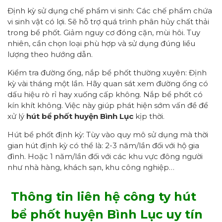
Định kỳ sử dụng chế phẩm vi sinh: Các chế phẩm chứa
vi sinh vật có lợi. Sẽ hỗ trợ quá trình phân hủy chất thải
trong bể phốt. Giảm nguy cơ đóng cặn, mùi hôi. Tuy
nhiên, cần chọn loại phù hợp và sử dụng đúng liều
lượng theo hướng dẫn.
Kiểm tra đường ống, nắp bể phốt thường xuyên: Định
kỳ vài tháng một lần. Hãy quan sát xem đường ống có
dấu hiệu rò rỉ hay xuống cấp không. Nắp bể phốt có
kín khít không. Việc này giúp phát hiện sớm vấn đề để
xử lý
hút bể phốt huyện Bình Lục
kịp thời.
Hút bể phốt định kỳ: Tùy vào quy mô sử dụng mà thời
gian hút định kỳ có thể là: 2-3 năm/lần đối với hộ gia
đình. Hoặc 1 năm/lần đối với các khu vực đông người
như nhà hàng, khách sạn, khu công nghiệp…
Thông tin liên hệ công ty hút
bể phốt huyện Bình Lục uy tín