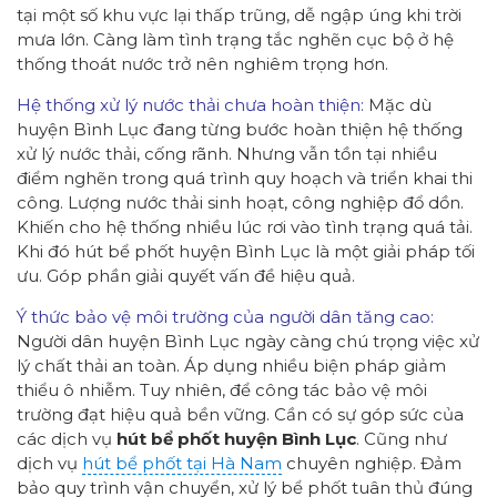
tại một số khu vực lại thấp trũng, dễ ngập úng khi trời
mưa lớn. Càng làm tình trạng tắc nghẽn cục bộ ở hệ
thống thoát nước trở nên nghiêm trọng hơn.
Hệ thống xử lý nước thải chưa hoàn thiện:
Mặc dù
huyện Bình Lục đang từng bước hoàn thiện hệ thống
xử lý nước thải, cống rãnh. Nhưng vẫn tồn tại nhiều
điểm nghẽn trong quá trình quy hoạch và triển khai thi
công. Lượng nước thải sinh hoạt, công nghiệp đổ dồn.
Khiến cho hệ thống nhiều lúc rơi vào tình trạng quá tải.
Khi đó hút bể phốt huyện Bình Lục là một giải pháp tối
ưu. Góp phần giải quyết vấn đề hiệu quả.
Ý thức bảo vệ môi trường của người dân tăng cao:
Người dân huyện Bình Lục ngày càng chú trọng việc xử
lý chất thải an toàn. Áp dụng nhiều biện pháp giảm
thiểu ô nhiễm. Tuy nhiên, để công tác bảo vệ môi
trường đạt hiệu quả bền vững. Cần có sự góp sức của
các dịch vụ
hút bể phốt huyện Bình Lục
. Cũng như
dịch vụ
hút bể phốt tại Hà Nam
chuyên nghiệp. Đảm
bảo quy trình vận chuyển, xử lý bể phốt tuân thủ đúng