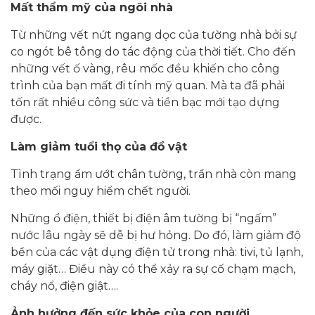
Mất thẩm mỹ của ngôi nhà
Từ những vết nứt ngang dọc của tường nhà bởi sự
co ngót bê tông do tác động của thời tiết. Cho đến
những vết ố vàng, rêu mốc đều khiến cho công
trình của bạn mất đi tính mỹ quan. Mà ta đã phải
tốn rất nhiều công sức và tiền bạc mới tạo dựng
được.
Làm giảm tuổi thọ của đồ vật
Tình trạng ẩm ướt chân tường, trần nhà còn mang
theo mối nguy hiểm chết người.
Những ổ điện, thiết bị điện âm tường bị “ngấm”
nước lâu ngày sẽ dễ bị hư hỏng. Do đó, làm giảm độ
bền của các vật dụng điện tử trong nhà: tivi, tủ lạnh,
máy giặt… Điều này có thể xảy ra sự cố chạm mạch,
cháy nổ, điện giật….
Ảnh hưởng đến sức khỏe của con người