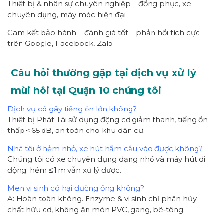
Thiết bị & nhân sự chuyên nghiệp – đồng phục, xe
chuyên dụng, máy móc hiện đại
Cam kết bảo hành – đánh giá tốt – phản hồi tích cực
trên Google, Facebook, Zalo
Câu hỏi thường gặp tại dịch vụ xử lý
mùi hôi tại Quận 10 chúng tôi
Dịch vụ có gây tiếng ồn lớn không?
Thiết bị Phát Tài sử dụng động cơ giảm thanh, tiếng ồn
thấp < 65 dB, an toàn cho khu dân cư.
Nhà tôi ở hẻm nhỏ, xe hút hầm cầu vào được không?
Chúng tôi có xe chuyên dụng dạng nhỏ và máy hút di
động; hẻm ≤ 1 m vẫn xử lý được.
Men vi sinh có hại đường ống không?
A: Hoàn toàn không. Enzyme & vi sinh chỉ phân hủy
chất hữu cơ, không ăn mòn PVC, gang, bê‑tông.