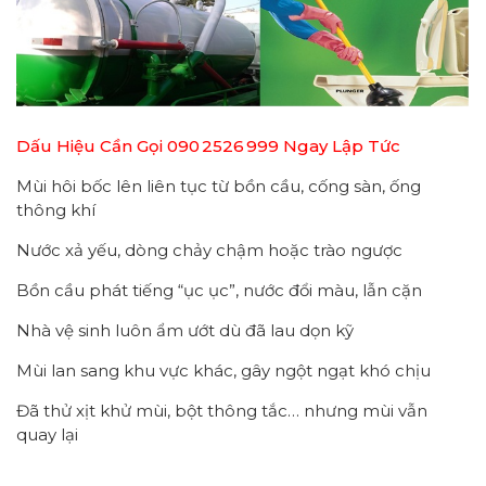
Dấu Hiệu Cần Gọi 090 2526 999 Ngay Lập Tức
Mùi hôi bốc lên liên tục từ bồn cầu, cống sàn, ống
thông khí
Nước xả yếu, dòng chảy chậm hoặc trào ngược
Bồn cầu phát tiếng “ục ục”, nước đổi màu, lẫn cặn
Nhà vệ sinh luôn ẩm ướt dù đã lau dọn kỹ
Mùi lan sang khu vực khác, gây ngột ngạt khó chịu
Đã thử xịt khử mùi, bột thông tắc… nhưng mùi vẫn
quay lại