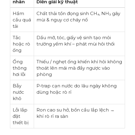
nhân
Diễn giải kỹ thuật
Hầm
Chất thải tồn đọng sinh CH₄, NH₃ gây
cầu quá
mùi & nguy cơ cháy nổ
tải
Tắc
Dầu mỡ, tóc, giấy vệ sinh tạo môi
hoặc rò
trường yếm khí – phát mùi hôi thối
ống
Ống
Thiếu / nghẹt ống khiến khí hôi không
thông
thoát lên mái mà đẩy ngược vào
hơi lỗi
phòng
Bẫy
P‑trap cạn nước do lâu ngày không
nước
dùng hoặc rò rỉ
khô
Lỗi lắp
Ron cao su hở, bồn cầu lắp lệch →
đặt
khí rò rỉ ra sàn
thiết bị