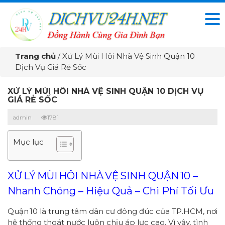
Trang chủ
/
Xử Lý Mùi Hôi Nhà Vệ Sinh Quận 10
Dịch Vụ Giá Rẻ Sốc
XỬ LÝ MÙI HÔI NHÀ VỆ SINH QUẬN 10 DỊCH VỤ
GIÁ RẺ SỐC
admin
1781
Mục lục
XỬ LÝ MÙI HÔI NHÀ VỆ SINH QUẬN 10 –
Nhanh Chóng – Hiệu Quả – Chi Phí Tối Ưu
Quận 10 là trung tâm dân cư đông đúc của TP.HCM, nơi
hệ thống thoát nước luôn chịu áp lực cao. Vì vậy, tình