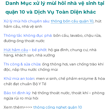
Danh Mục xử lý mùi hôi nhà vệ sinh tại
quận 10 và Dịch Vụ Toàn Diện khác
Xử lý mùi hôi chuyên sâu:
thông bồn cầu quận 10
, hút
hầm cầu, nhà vệ sinh
Thông tắc không đục phá
: bồn cầu, lavabo, chậu rửa,
đường ống thoát nước
Hút hầm cầu
– bể phốt
: hộ gia đình, chung cư, nhà
hàng, khách sạn, nhà xưởng
Thi công & sửa chữa
: ống thông hơi, van chống trào khí
độc, nắp thu nước chống mùi
Khử mùi an toàn
: men vi sinh, chế phẩm enzyme & hóa
chất đạt chuẩn Bộ Y Tế
Bảo trì định kỳ:
hệ thống thoát nước, thoát khí – phòng
ngừa rủi ro mùi hôi
Xem thêm>>>>
thông cống nghẹt quận 10