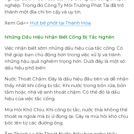
nghiệp. Trong đó Công Ty Môi Trường Phát Tài đã trở
thành một địa chỉ tin cậy và uy tín.
Xem Giá>>
Hút bể phốt tại Thanh Hóa
.
Những Dấu Hiệu Nhận Biết Cống Bị Tắc Nghẽn
Việc nhận biết sớm những dấu hiệu của tắc cống. Có
thể giúp bạn chủ động hơn trong việc xử lý và tránh
những hậu quả nghiêm trọng hơn. Dưới đây là một số
dấu hiệu phổ biến:
Nước Thoát Chậm: Đây là dấu hiệu đầu tiên và dễ nhận
thấy nhất khi cống bị tắc. Khi nước trong bồn rửa, bồn
tắm hoặc nhà vệ sinh thoát chậm. Có thể đó là dấu
hiệu của việc tắc cống.
Mùi Hôi Khó Chịu: Khi cống bị tắc, nước thải không thể
thoát ra ngoài mà bị ứ đọng lại. Gây ra mùi hôi khó chịu
bốc lên từ các đường ống.
Âm Thanh Lạ Khi Thoát Nước: Nếu bạn nghe thấy