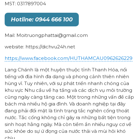
MST: 0317897004
Hotline: 0944 666 100
Mail: Moitruongphattai@gmail.com
website: https://dichvu24h.net
https://www.facebook.com/HUTHAMCAU0962626229
Lang Chánh là một huyện thuộc tỉnh Thanh Hóa, nổi
tiếng với địa hình đa dạng và phong cảnh thiên nhiên
hùng vĩ. Tuy nhiên, với sự phát triển nhanh chóng của
khu vực Nhu cầu về hạ tầng và các dịch vụ môi trường
cũng ngày càng tăng cao. Một trong những vấn đề cấp
bách mà nhiều hộ gia đình. Và doanh nghiệp tại đây
đang phải đối mặt là tình trạng tắc nghẽn cống thoát
nước. Tắc cống không chỉ gây ra những bất tiện trong
sinh hoạt hằng ngày. Mà còn tiềm ẩn nhiều nguy cơ về
sức khỏe do sự ứ đọng của nước thải và mùi hôi khó
chịu.