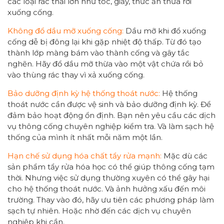
các loại rác thải lớn như tóc, giấy, thức ăn thừa rơi
xuống cống.
Không đổ dầu mỡ xuống cống:
Dầu mỡ khi đổ xuống
cống dễ bị đông lại khi gặp nhiệt độ thấp. Từ đó tạo
thành lớp màng bám vào thành cống và gây tắc
nghẽn. Hãy đổ dầu mỡ thừa vào một vật chứa rồi bỏ
vào thùng rác thay vì xả xuống cống.
Bảo dưỡng định kỳ hệ thống thoát nước:
Hệ thống
thoát nước cần được vệ sinh và bảo dưỡng định kỳ. Để
đảm bảo hoạt động ổn định. Bạn nên yêu cầu các dịch
vụ thông cống chuyên nghiệp kiểm tra. Và làm sạch hệ
thống của mình ít nhất mỗi năm một lần.
Hạn chế sử dụng hóa chất tẩy rửa mạnh:
Mặc dù các
sản phẩm tẩy rửa hóa học có thể giúp thông cống tạm
thời. Nhưng việc sử dụng thường xuyên có thể gây hại
cho hệ thống thoát nước. Và ảnh hưởng xấu đến môi
trường. Thay vào đó, hãy ưu tiên các phương pháp làm
sạch tự nhiên. Hoặc nhờ đến các dịch vụ chuyên
nghiệp khi cần.