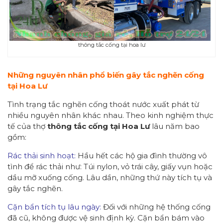
thông tắc cống tại hoa lư
N
hững n
guyên nhân
phổ biến
gây tắc nghẽn cống
tại Hoa Lư
Tình trạng tắc nghẽn cống thoát nước xuất phát từ
nhiều nguyên nhân khác nhau. Theo kinh nghiệm thực
tế của thợ
thông tắc cống tại Hoa Lư
lâu năm bao
gồm:
Rác thải sinh hoạt:
Hầu hết các hộ gia đình thường vô
tình để rác thải như: Túi nylon, vỏ trái cây, giấy vụn hoặc
dầu mỡ xuống cống. Lâu dần, những thứ này tích tụ và
gây tắc nghẽn.
Cặn bẩn tích tụ lâu ngày:
Đối với những hệ thống cống
đã cũ, không được vệ sinh định kỳ. Cặn bẩn bám vào