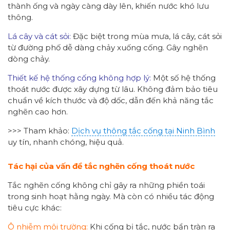
thành ống và ngày càng dày lên, khiến nước khó lưu
thông.
Lá cây và cát sỏi:
Đặc biệt trong mùa mưa, lá cây, cát sỏi
từ đường phố dễ dàng chảy xuống cống. Gây nghẽn
dòng chảy.
Thiết kế hệ thống cống không hợp lý:
Một số hệ thống
thoát nước được xây dựng từ lâu. Không đảm bảo tiêu
chuẩn về kích thước và độ dốc, dẫn đến khả năng tắc
nghẽn cao hơn.
>>> Tham khảo:
Dịch vụ thông tắc cống tại Ninh Bình
uy tín, nhanh chóng, hiệu quả.
Tác hại của
vấn đề
tắc nghẽn cống
thoát nước
Tắc nghẽn cống không chỉ gây ra những phiền toái
trong sinh hoạt hằng ngày. Mà còn có nhiều tác động
tiêu cực khác:
Ô nhiễm môi trường:
Khi cống bị tắc, nước bẩn tràn ra