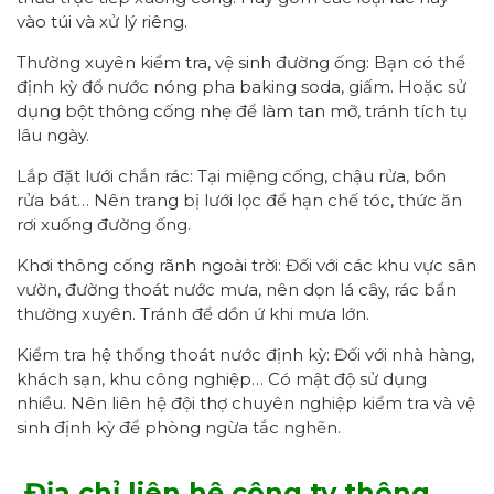
vào túi và xử lý riêng.
Thường xuyên kiểm tra, vệ sinh đường ống: Bạn có thể
định kỳ đổ nước nóng pha baking soda, giấm. Hoặc sử
dụng bột thông cống nhẹ để làm tan mỡ, tránh tích tụ
lâu ngày.
Lắp đặt lưới chắn rác: Tại miệng cống, chậu rửa, bồn
rửa bát… Nên trang bị lưới lọc để hạn chế tóc, thức ăn
rơi xuống đường ống.
Khơi thông cống rãnh ngoài trời: Đối với các khu vực sân
vườn, đường thoát nước mưa, nên dọn lá cây, rác bẩn
thường xuyên. Tránh để dồn ứ khi mưa lớn.
Kiểm tra hệ thống thoát nước định kỳ: Đối với nhà hàng,
khách sạn, khu công nghiệp… Có mật độ sử dụng
nhiều. Nên liên hệ đội thợ chuyên nghiệp kiểm tra và vệ
sinh định kỳ để phòng ngừa tắc nghẽn.
Địa chỉ liên hệ công ty thông