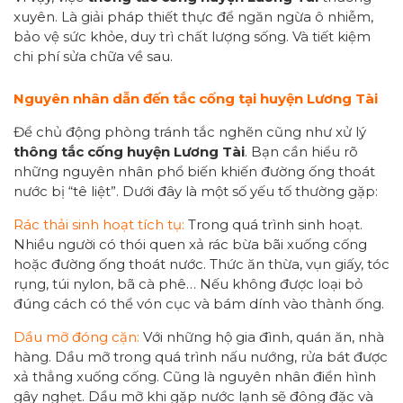
xuyên. Là giải pháp thiết thực để ngăn ngừa ô nhiễm,
bảo vệ sức khỏe, duy trì chất lượng sống. Và tiết kiệm
chi phí sửa chữa về sau.
Nguyên nhân dẫn đến tắc cống tại huyện Lương Tài
Để chủ động phòng tránh tắc nghẽn cũng như xử lý
thông tắc cống huyện Lương Tài
. Bạn cần hiểu rõ
những nguyên nhân phổ biến khiến đường ống thoát
nước bị “tê liệt”. Dưới đây là một số yếu tố thường gặp:
Rác thải sinh hoạt tích tụ:
Trong quá trình sinh hoạt.
Nhiều người có thói quen xả rác bừa bãi xuống cống
hoặc đường ống thoát nước. Thức ăn thừa, vụn giấy, tóc
rụng, túi nylon, bã cà phê… Nếu không được loại bỏ
đúng cách có thể vón cục và bám dính vào thành ống.
Dầu mỡ đóng cặn:
Với những hộ gia đình, quán ăn, nhà
hàng. Dầu mỡ trong quá trình nấu nướng, rửa bát được
xả thẳng xuống cống. Cũng là nguyên nhân điển hình
gây nghẹt. Dầu mỡ khi gặp nước lạnh sẽ đông đặc và