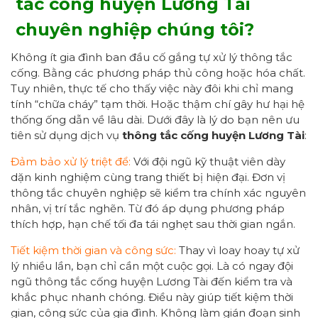
tắc cống huyện Lương Tài
chuyên nghiệp
chúng tôi
?
Không ít gia đình ban đầu cố gắng tự xử lý thông tắc
cống. Bằng các phương pháp thủ công hoặc hóa chất.
Tuy nhiên, thực tế cho thấy việc này đôi khi chỉ mang
tính “chữa cháy” tạm thời. Hoặc thậm chí gây hư hại hệ
thống ống dẫn về lâu dài. Dưới đây là lý do bạn nên ưu
tiên sử dụng dịch vụ
thông tắc cống huyện Lương Tài
:
Đảm bảo xử lý triệt để:
Với đội ngũ kỹ thuật viên dày
dặn kinh nghiệm cùng trang thiết bị hiện đại. Đơn vị
thông tắc chuyên nghiệp sẽ kiểm tra chính xác nguyên
nhân, vị trí tắc nghẽn. Từ đó áp dụng phương pháp
thích hợp, hạn chế tối đa tái nghẹt sau thời gian ngắn.
Tiết kiệm thời gian và công sức:
Thay vì loay hoay tự xử
lý nhiều lần, bạn chỉ cần một cuộc gọi. Là có ngay đội
ngũ thông tắc cống huyện Lương Tài đến kiểm tra và
khắc phục nhanh chóng. Điều này giúp tiết kiệm thời
gian, công sức của gia đình. Không làm gián đoạn sinh