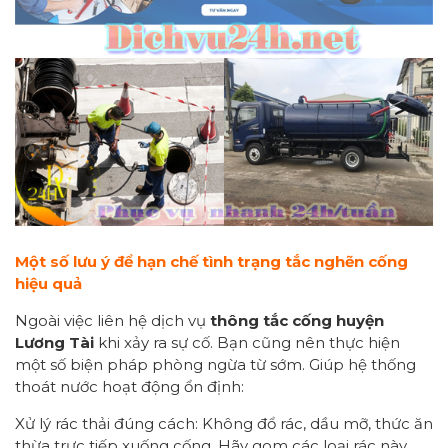
Một số lưu ý để hạn chế tình trạng tắc nghẽn cống
hiệu quả
Ngoài việc liên hệ dịch vụ
thông tắc cống huyện
Lương Tài
khi xảy ra sự cố. Bạn cũng nên thực hiện
một số biện pháp phòng ngừa từ sớm. Giúp hệ thống
thoát nước hoạt động ổn định:
Xử lý rác thải đúng cách: Không đổ rác, dầu mỡ, thức ăn
thừa trực tiếp xuống cống. Hãy gom các loại rác này