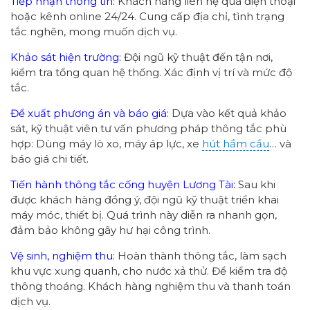
Tiếp nhận thông tin:
Khách hàng liên hệ qua điện thoại
hoặc kênh online 24/24. Cung cấp địa chỉ, tình trạng
tắc nghẽn, mong muốn dịch vụ.
Khảo sát hiện trường:
Đội ngũ kỹ thuật đến tận nơi,
kiểm tra tổng quan hệ thống. Xác định vị trí và mức độ
tắc.
Đề xuất phương án và báo giá:
Dựa vào kết quả khảo
sát, kỹ thuật viên tư vấn phương pháp thông tắc phù
hợp: Dùng máy lò xo, máy áp lực, xe
hút hầm cầu
… và
báo giá chi tiết.
Tiến hành thông tắc cống huyện Lương Tài:
Sau khi
được khách hàng đồng ý, đội ngũ kỹ thuật triển khai
máy móc, thiết bị. Quá trình này diễn ra nhanh gọn,
đảm bảo không gây hư hại công trình.
Vệ sinh, nghiệm thu:
Hoàn thành thông tắc, làm sạch
khu vực xung quanh, cho nước xả thử. Để kiểm tra độ
thông thoáng. Khách hàng nghiệm thu và thanh toán
dịch vụ.