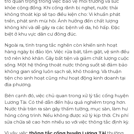
trò quan trọng trong việc bảo vệ môi trường và sức
khỏe cộng đồng. Khi cống rãnh bị nghẹt, nước thải
không thoát kịp sẽ tạo điều kiện cho: Vi khuẩn phát
triển, phát sinh mùi hôi. Ảnh hưởng đến chất lượng
không khí và dễ gây ra các bệnh về da, hô hấp. Đặc
biệt ở khu vực dân cư đông đúc.
Ngoài ra, tình trạng tắc nghẽn còn khiến sinh hoạt
hàng ngày bị đảo lộn. Việc rửa bát, tắm giặt, vệ sinh đều
trở nên khó khăn. Gây bất tiện và giảm chất lượng cuộc
sống. Một hệ thống thoát nước thông suốt sẽ đảm bảo
không gian sống luôn sạch sẽ, khô thoáng. Và thuận
tiện cho sinh hoạt cũng như hoạt động kinh doanh tại
địa phương.
Bên cạnh đó, việc chủ quan trong xử lý tắc cống huyện
Lương Tài. Có thể dẫn đến hậu quả nghiêm trọng hơn.
Nước thải tràn ra sàn gây thấm tường, mục sàn, làm hư
hỏng công trình. Nếu không được xử lý kịp thời. Chi phí
sửa chữa sẽ cao hơn nhiều so với việc thông tắc định kỳ.
Vì vậy, việc
thông tắc cống huyện Lương Tài
thường