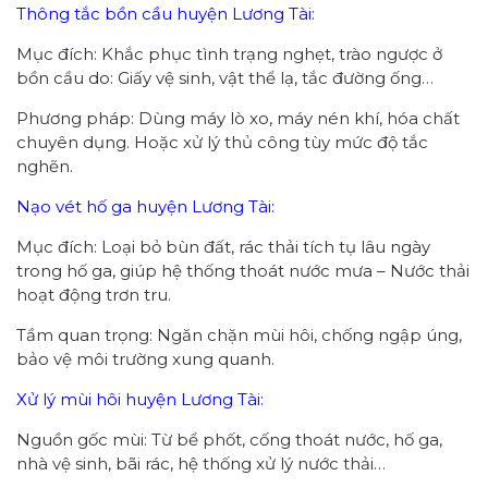
Thông tắc bồn cầu huyện Lương Tài:
Mục đích: Khắc phục tình trạng nghẹt, trào ngược ở
bồn cầu do: Giấy vệ sinh, vật thể lạ, tắc đường ống…
Phương pháp: Dùng máy lò xo, máy nén khí, hóa chất
chuyên dụng. Hoặc xử lý thủ công tùy mức độ tắc
nghẽn.
Nạo vét hố ga huyện Lương Tài:
Mục đích: Loại bỏ bùn đất, rác thải tích tụ lâu ngày
trong hố ga, giúp hệ thống thoát nước mưa – Nước thải
hoạt động trơn tru.
Tầm quan trọng: Ngăn chặn mùi hôi, chống ngập úng,
bảo vệ môi trường xung quanh.
Xử lý mùi hôi huyện Lương Tài:
Nguồn gốc mùi: Từ bể phốt, cống thoát nước, hố ga,
nhà vệ sinh, bãi rác, hệ thống xử lý nước thải…