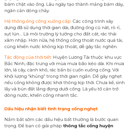
bám chặt vào ống. Lâu ngày tạo thành mảng bám dày,
ngăn cản dòng chảy.
Hệ thống ống cống xuống cấp:
Các công trình xây
dựng đã sử dụng thời gian dài, đường ống cũ nát, rò rỉ,
sụt lún… Là môi trường lý tưởng cho đất cát, rác thải
xâm nhập. Hơn nữa, hệ thống cống thoát nước quá tải,
cũng khiến nước không kịp thoát, dễ gây tắc nghẽn.
Tác động của thời tiết:
Huyện Lương Tài thuộc khu vực
Bắc Ninh, đặc trưng với mùa mưa bão kéo dài. Khi mưa
lớn, lá cây, cành khô, rác bẩn bị cuốn xuống cống. Với
khối lượng “khủng” trong thời gian ngắn. Dễ gây nghẹt
nếu cống không được khơi thông kịp thời. Chưa kể, sình
lầy và bùn đất lắng đọng dưới cống. Là yếu tố cản trở
dòng nước, khiến cống nhanh tắc.
Dấu hiệu nhận biết tình trạng cống nghẹt
Nắm bắt sớm các dấu hiệu bất thường là bước quan
trọng. Để bạn có giải pháp
thông tắc cống huyện