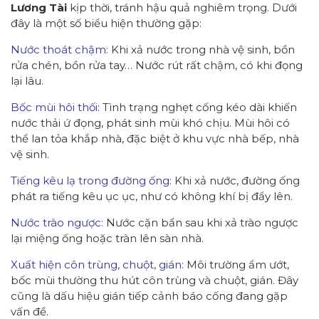
Lương Tài
kịp thời, tránh hậu quả nghiêm trọng. Dưới
đây là một số biểu hiện thường gặp:
Nước thoát chậm:
Khi xả nước trong nhà vệ sinh, bồn
rửa chén, bồn rửa tay… Nước rút rất chậm, có khi đọng
lại lâu.
Bốc mùi hôi thối:
Tình trạng nghẹt cống kéo dài khiến
nước thải ứ đọng, phát sinh mùi khó chịu. Mùi hôi có
thể lan tỏa khắp nhà, đặc biệt ở khu vực nhà bếp, nhà
vệ sinh.
Tiếng kêu lạ trong đường ống:
Khi xả nước, đường ống
phát ra tiếng kêu ục ục, như có không khí bị đẩy lên.
Nước trào ngược:
Nước cặn bẩn sau khi xả trào ngược
lại miệng ống hoặc tràn lên sàn nhà.
Xuất hiện côn trùng, chuột, gián:
Môi trường ẩm ướt,
bốc mùi thường thu hút côn trùng và chuột, gián. Đây
cũng là dấu hiệu gián tiếp cảnh báo cống đang gặp
vấn đề.